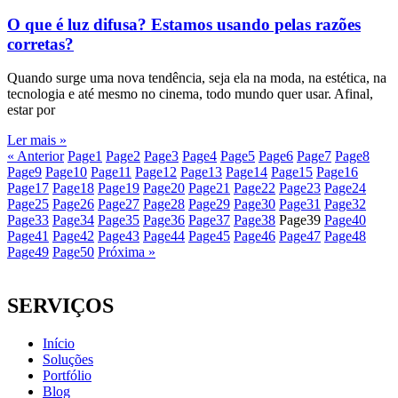
O que é luz difusa? Estamos usando pelas razões
corretas?
Quando surge uma nova tendência, seja ela na moda, na estética, na
tecnologia e até mesmo no cinema, todo mundo quer usar. Afinal,
estar por
Ler mais »
« Anterior
Page
1
Page
2
Page
3
Page
4
Page
5
Page
6
Page
7
Page
8
Page
9
Page
10
Page
11
Page
12
Page
13
Page
14
Page
15
Page
16
Page
17
Page
18
Page
19
Page
20
Page
21
Page
22
Page
23
Page
24
Page
25
Page
26
Page
27
Page
28
Page
29
Page
30
Page
31
Page
32
Page
33
Page
34
Page
35
Page
36
Page
37
Page
38
Page
39
Page
40
Page
41
Page
42
Page
43
Page
44
Page
45
Page
46
Page
47
Page
48
Page
49
Page
50
Próxima »
SERVIÇOS
Início
Soluções
Portfólio
Blog