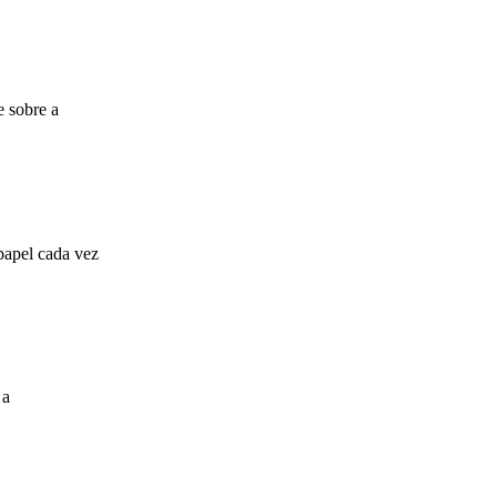
e sobre a
papel cada vez
 a