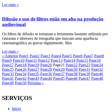
Ler mais »
Difusão e uso de filtros estão em alta na produção
audiovisual
Os filtros de difusão se tornaram a ferramenta bastante utilizada por
cineastas e diretores de fotografia que buscam uma aparência
cinematográfica ao gravar digitalmente. Mas
Ler mais »
« Anterior
Page
1
Page
2
Page
3
Page
4
Page
5
Page
6
Page
7
Page
8
Page
9
Page
10
Page
11
Page
12
Page
13
Page
14
Page
15
Page
16
Page
17
Page
18
Page
19
Page
20
Page
21
Page
22
Page
23
Page
24
Page
25
Page
26
Page
27
Page
28
Page
29
Page
30
Page
31
Page
32
Page
33
Page
34
Page
35
Page
36
Page
37
Page
38
Page
39
Page
40
Page
41
Page
42
Page
43
Page
44
Page
45
Page
46
Page
47
Page
48
Page
49
Page
50
Próxima »
SERVIÇOS
Início