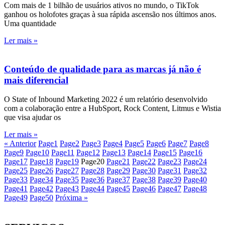
Com mais de 1 bilhão de usuários ativos no mundo, o TikTok
ganhou os holofotes graças à sua rápida ascensão nos últimos anos.
Uma quantidade
Ler mais »
Conteúdo de qualidade para as marcas já não é
mais diferencial
O State of Inbound Marketing 2022 é um relatório desenvolvido
com a colaboração entre a HubSport, Rock Content, Litmus e Wistia
que visa ajudar os
Ler mais »
« Anterior
Page
1
Page
2
Page
3
Page
4
Page
5
Page
6
Page
7
Page
8
Page
9
Page
10
Page
11
Page
12
Page
13
Page
14
Page
15
Page
16
Page
17
Page
18
Page
19
Page
20
Page
21
Page
22
Page
23
Page
24
Page
25
Page
26
Page
27
Page
28
Page
29
Page
30
Page
31
Page
32
Page
33
Page
34
Page
35
Page
36
Page
37
Page
38
Page
39
Page
40
Page
41
Page
42
Page
43
Page
44
Page
45
Page
46
Page
47
Page
48
Page
49
Page
50
Próxima »