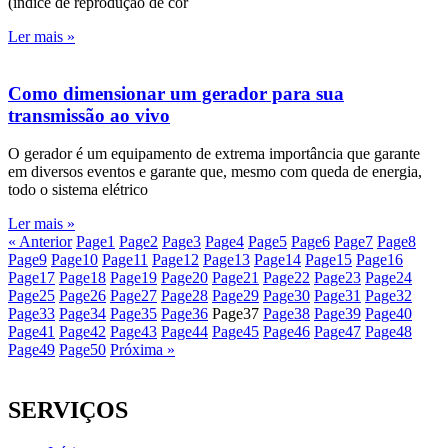
(índice de reprodução de cor
Ler mais »
Como dimensionar um gerador para sua
transmissão ao vivo
O gerador é um equipamento de extrema importância que garante
em diversos eventos e garante que, mesmo com queda de energia,
todo o sistema elétrico
Ler mais »
« Anterior
Page
1
Page
2
Page
3
Page
4
Page
5
Page
6
Page
7
Page
8
Page
9
Page
10
Page
11
Page
12
Page
13
Page
14
Page
15
Page
16
Page
17
Page
18
Page
19
Page
20
Page
21
Page
22
Page
23
Page
24
Page
25
Page
26
Page
27
Page
28
Page
29
Page
30
Page
31
Page
32
Page
33
Page
34
Page
35
Page
36
Page
37
Page
38
Page
39
Page
40
Page
41
Page
42
Page
43
Page
44
Page
45
Page
46
Page
47
Page
48
Page
49
Page
50
Próxima »
SERVIÇOS