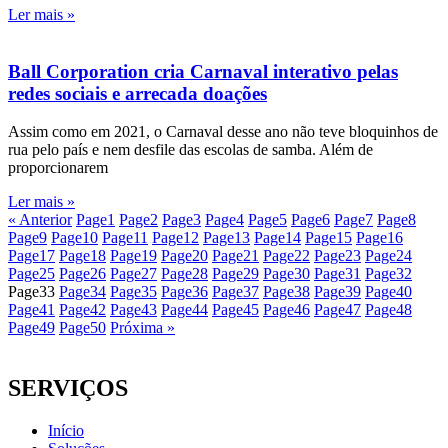
Ler mais »
Ball Corporation cria Carnaval interativo pelas
redes sociais e arrecada doações
Assim como em 2021, o Carnaval desse ano não teve bloquinhos de
rua pelo país e nem desfile das escolas de samba. Além de
proporcionarem
Ler mais »
« Anterior
Page
1
Page
2
Page
3
Page
4
Page
5
Page
6
Page
7
Page
8
Page
9
Page
10
Page
11
Page
12
Page
13
Page
14
Page
15
Page
16
Page
17
Page
18
Page
19
Page
20
Page
21
Page
22
Page
23
Page
24
Page
25
Page
26
Page
27
Page
28
Page
29
Page
30
Page
31
Page
32
Page
33
Page
34
Page
35
Page
36
Page
37
Page
38
Page
39
Page
40
Page
41
Page
42
Page
43
Page
44
Page
45
Page
46
Page
47
Page
48
Page
49
Page
50
Próxima »
SERVIÇOS
Início