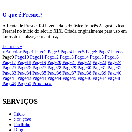
O que é Fresnel?
A Lente de Fresnel foi inventada pelo físico francês Augustin-Jean
Fresnel no início do século XIX. Criada originalmente para uso em
faróis de sinalização marítima,
Ler mais »
« Anterior
Page
1
Page
2
Page
3
Page
4
Page
5
Page
6
Page
7
Page
8
Page
9
Page
10
Page
11
Page
12
Page
13
Page
14
Page
15
Page
16
Page
17
Page
18
Page
19
Page
20
Page
21
Page
22
Page
23
Page
24
Page
25
Page
26
Page
27
Page
28
Page
29
Page
30
Page
31
Page
32
Page
33
Page
34
Page
35
Page
36
Page
37
Page
38
Page
39
Page
40
Page
41
Page
42
Page
43
Page
44
Page
45
Page
46
Page
47
Page
48
Page
49
Page
50
Próxima »
SERVIÇOS
Início
Soluções
Portfólio
Blog