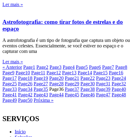
Ler mais »
Astrofotografia: como tirar fotos de estrelas e do
espaço
A astrofotografia é um tipo de fotografia que captura um objeto ou
eventos celestes. Essencialmente, se você estiver no espaço e o
capturar com uma
Ler mais »
« Anterior
Page
1
Page
2
Page
3
Page
4
Page
5
Page
6
Page
7
Page
8
Page
9
Page
10
Page
11
Page
12
Page
13
Page
14
Page
15
Page
16
Page
17
Page
18
Page
19
Page
20
Page
21
Page
22
Page
23
Page
24
Page
25
Page
26
Page
27
Page
28
Page
29
Page
30
Page
31
Page
32
Page
33
Page
34
Page
35
Page
36
Page
37
Page
38
Page
39
Page
40
Page
41
Page
42
Page
43
Page
44
Page
45
Page
46
Page
47
Page
48
Page
49
Page
50
Próxima »
SERVIÇOS
Início