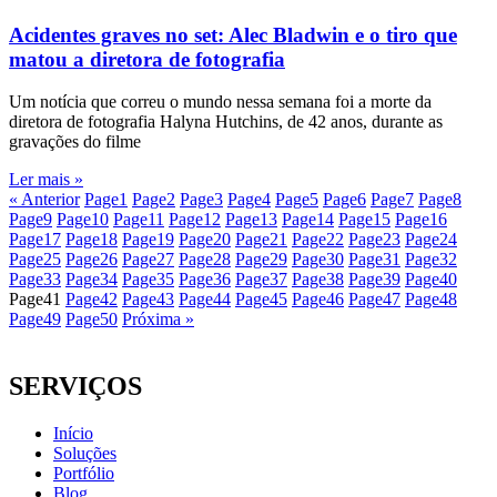
Acidentes graves no set: Alec Bladwin e o tiro que
matou a diretora de fotografia
Um notícia que correu o mundo nessa semana foi a morte da
diretora de fotografia Halyna Hutchins, de 42 anos, durante as
gravações do filme
Ler mais »
« Anterior
Page
1
Page
2
Page
3
Page
4
Page
5
Page
6
Page
7
Page
8
Page
9
Page
10
Page
11
Page
12
Page
13
Page
14
Page
15
Page
16
Page
17
Page
18
Page
19
Page
20
Page
21
Page
22
Page
23
Page
24
Page
25
Page
26
Page
27
Page
28
Page
29
Page
30
Page
31
Page
32
Page
33
Page
34
Page
35
Page
36
Page
37
Page
38
Page
39
Page
40
Page
41
Page
42
Page
43
Page
44
Page
45
Page
46
Page
47
Page
48
Page
49
Page
50
Próxima »
SERVIÇOS
Início
Soluções
Portfólio
Blog