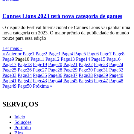
Cannes Lions 2023 terá nova categoria de games
O disputado Festival Internacional de Cannes Lions vai ganhar uma
nova categoria em 2023. O maior prêmio da publicidade do mundo
trouxe para essa edição
Ler mais »
« Anterior
Page
1
Page
2
Page
3
Page
4
Page
5
Page
6
Page
7
Page
8
Page
9
Page
10
Page
11
Page
12
Page
13
Page
14
Page
15
Page
16
Page
17
Page
18
Page
19
Page
20
Page
21
Page
22
Page
23
Page
24
Page
25
Page
26
Page
27
Page
28
Page
29
Page
30
Page
31
Page
32
Page
33
Page
34
Page
35
Page
36
Page
37
Page
38
Page
39
Page
40
Page
41
Page
42
Page
43
Page
44
Page
45
Page
46
Page
47
Page
48
Page
49
Page
50
Próxima »
SERVIÇOS
Início
Soluções
Portfólio
Blog