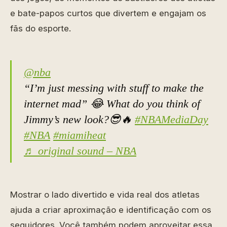
e bate-papos curtos que divertem e engajam os
fãs do esporte.
@nba
“I’m just messing with stuff to make the
internet mad” 😂 What do you think of
Jimmy’s new look?😎🔥
#NBAMediaDay
#NBA
#miamiheat
♬ original sound – NBA
Mostrar o lado divertido e vida real dos atletas
ajuda a criar aproximação e identificação com os
seguidores. Você também podem aproveitar essa