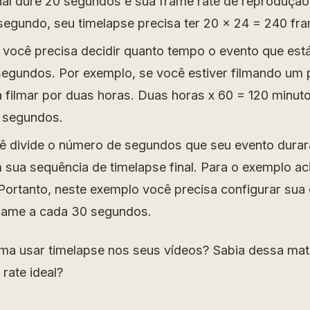
inal dure 20 segundos e sua frame rate de reprodução
segundo, seu timelapse precisa ter 20 x 24 = 240 fr
 você precisa decidir quanto tempo o evento que est
segundos. Por exemplo, se você estiver filmando um p
a filmar por duas horas. Duas horas x 60 = 120 minut
 segundos.
cê divide o número de segundos que seu evento dura
 sua sequência de timelapse final. Para o exemplo ac
 Portanto, neste exemplo você precisa configurar sua
rame a cada 30 segundos.
uma usar timelapse nos seus vídeos? Sabia dessa ma
 rate ideal?