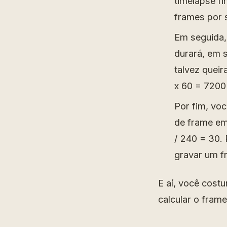
timelapse f
frames por 
Em seguida,
durará, em 
talvez queir
x 60 = 7200
Por fim, vo
de frame em
/ 240 = 30.
gravar um f
E aí, você cost
calcular o frame