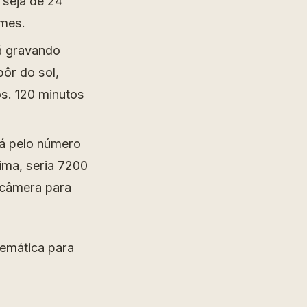
 seja de 24
ames.
á gravando
ôr do sol,
os. 120 minutos
rá pelo número
ima, seria 7200
 câmera para
temática para