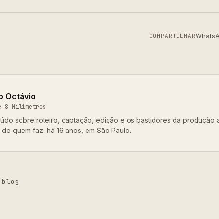
Whats
COMPARTILHAR
o Octávio
e 8 Milímetros
údo sobre roteiro, captação, edição e os bastidores da produção 
o de quem faz, há 16 anos, em São Paulo.
 blog