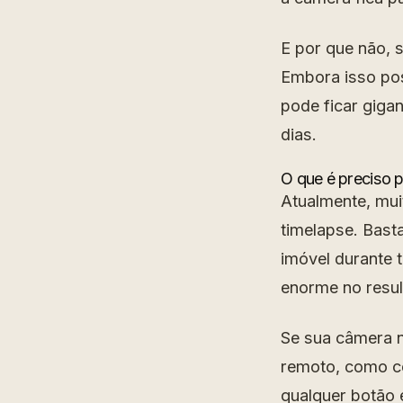
E por que não, 
Embora isso pos
pode ficar giga
dias.
O que é preciso 
Atualmente, mui
timelapse. Bast
imóvel durante 
enorme no result
Se sua câmera n
remoto, como co
qualquer botão 