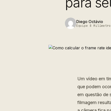
para se
Diego Octávio
Equipe 8 Milímetro
Um vídeo em ti
que podem ocorr
em questão de s
filmagem result
a câmera fica p