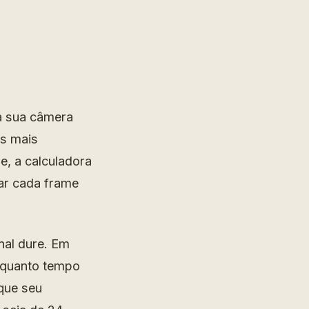
ra sua câmera
os mais
e, a calculadora
ar cada frame
nal dure. Em
á quanto tempo
que seu