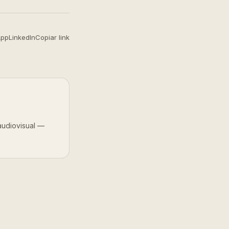
App
LinkedIn
Copiar link
audiovisual —