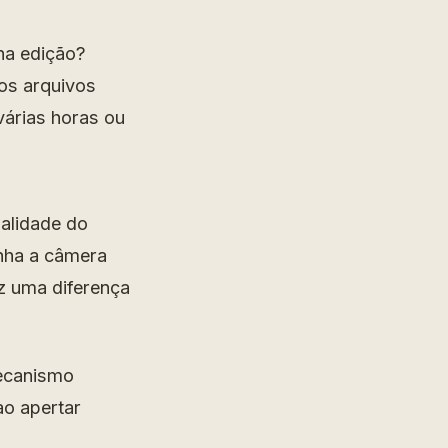
na edição?
os arquivos
várias horas ou
alidade do
enha a câmera
z uma diferença
mecanismo
ao apertar