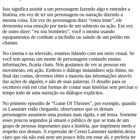
Isso significa assistir a um personagem fazendo algo e entender a
história, em vez de ter um personagem ou narração dizendo a
mesma coisa. Em vez do personagem dizer “estou triste”, ele
demonstra essa emoção por meio de um subtexto ou ação. Em vez
de outro dizer: “eu sou bombeiro”, você o mostra usando
equipamentos de combate a incêndio ou saindo de um prédio em
chamas.
No cinema e na televisão, estamos lidando com um meio visual. Se
você tem apenas um monte de personagens contando muitas
informações, ficaria chato. Nós gostamos de ver as pessoas em
movimento, em ação. Embora o diálogo instantâneo seja ótimo, no
final das contas, devemos obter a maioria das informações através
das ações de alguém, e não de suas palavras. O desafio para os
escritores está em criar formas de contar suas histórias sem precisar o
tempo todo de uma narração ou diálogos explícitos.
No primeiro episodio de “Game Of Thrones”, por exemplo, quando
os Lannister estão chegando, observamos que os demais
personagens assumem uma postura mais rígida, e até tensa. Somente
esses poucos segundos já situam o público de que se trata de um
grupo de pessoas importantes para a história, que imprimem medo e
respeito nos demais. A expressão de Cersei Lannister também deixa
claro que ela não está nem um pouco feliz em estar ali, e preferia ter