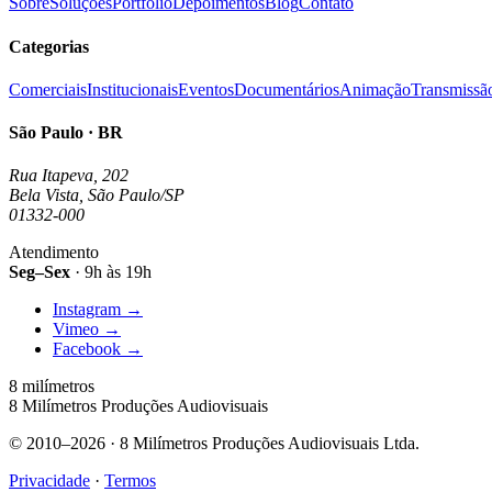
Sobre
Soluções
Portfólio
Depoimentos
Blog
Contato
Categorias
Comerciais
Institucionais
Eventos
Documentários
Animação
Transmissã
São Paulo · BR
Rua Itapeva, 202
Bela Vista, São Paulo/SP
01332-000
Atendimento
Seg–Sex
· 9h às 19h
Instagram
→
Vimeo
→
Facebook
→
8 milímetros
8 Milímetros Produções Audiovisuais
© 2010–2026 · 8 Milímetros Produções Audiovisuais Ltda.
Privacidade
·
Termos