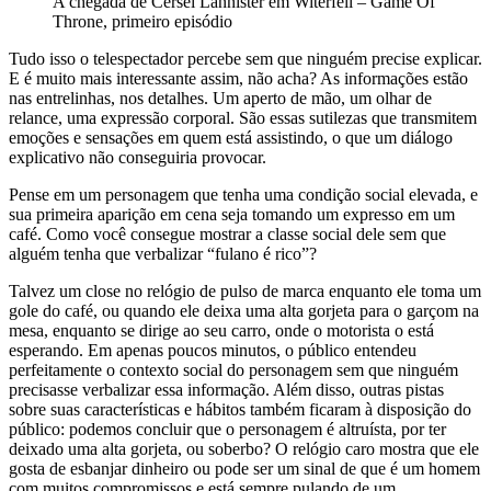
A chegada de Cersei Lannister em Witerfell – Game Of
Throne, primeiro episódio
Tudo isso o telespectador percebe sem que ninguém precise explicar.
E é muito mais interessante assim, não acha? As informações estão
nas entrelinhas, nos detalhes. Um aperto de mão, um olhar de
relance, uma expressão corporal. São essas sutilezas que transmitem
emoções e sensações em quem está assistindo, o que um diálogo
explicativo não conseguiria provocar.
Pense em um personagem que tenha uma condição social elevada, e
sua primeira aparição em cena seja tomando um expresso em um
café. Como você consegue mostrar a classe social dele sem que
alguém tenha que verbalizar “fulano é rico”?
Talvez um close no relógio de pulso de marca enquanto ele toma um
gole do café, ou quando ele deixa uma alta gorjeta para o garçom na
mesa, enquanto se dirige ao seu carro, onde o motorista o está
esperando. Em apenas poucos minutos, o público entendeu
perfeitamente o contexto social do personagem sem que ninguém
precisasse verbalizar essa informação. Além disso, outras pistas
sobre suas características e hábitos também ficaram à disposição do
público: podemos concluir que o personagem é altruísta, por ter
deixado uma alta gorjeta, ou soberbo? O relógio caro mostra que ele
gosta de esbanjar dinheiro ou pode ser um sinal de que é um homem
com muitos compromissos e está sempre pulando de um