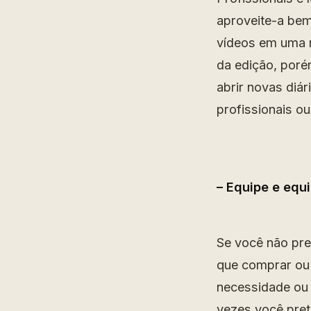
aproveite-a be
vídeos em uma 
da edição, poré
abrir novas diá
profissionais ou
– Equipe e eq
Se você não pre
que comprar ou
necessidade ou
vezes você pret