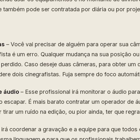
e também pode ser contratada por diária ou por proje
as
– Você vai precisar de alguém para operar sua câm
ista é um erro. Qualquer mudança na sua posição ou 
á perdido. Caso deseje duas câmeras, para obter um
dere dois cinegrafistas. Fuja sempre do foco automát
e áudio
– Esse profissional irá monitorar o áudio para
o escapar. É mais barato contratar um operador de á
 tirar um ruído na edição, ou pior ainda, ter que regr
 irá coordenar a gravação e a equipe para que todos
sma linguagem e para que os profissionais trabalhe