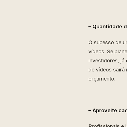
– Quantidade d
O sucesso de um
vídeos. Se plane
investidores, j
de vídeos sairá 
orçamento.
– Aproveite cad
Profissionais e