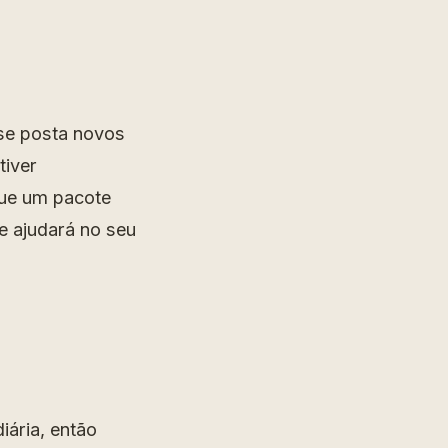
 se posta novos
tiver
que um pacote
ue ajudará no seu
ária, então