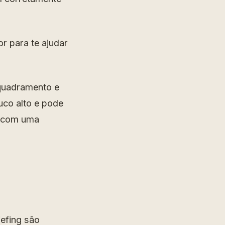
r para te ajudar
nquadramento e
uco alto e pode
e com uma
iefing são