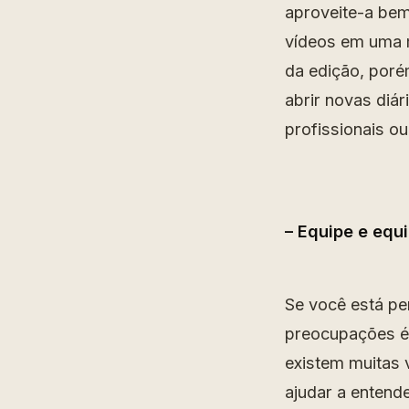
aproveite-a be
vídeos em uma 
da edição, poré
abrir novas diá
profissionais ou
– Equipe e eq
Se você está p
preocupações é 
existem muitas 
ajudar a entend