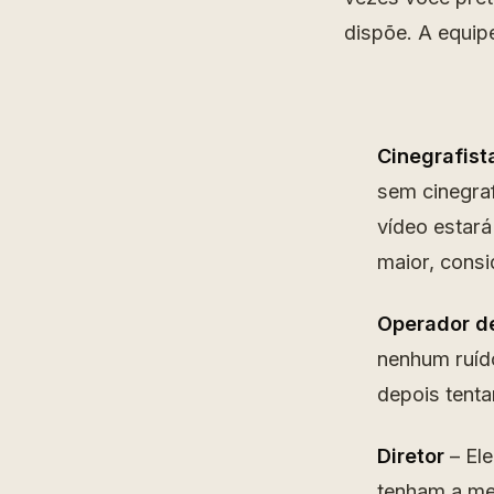
dispõe. A equip
Cinegrafist
sem cinegraf
vídeo estar
maior, consi
Operador d
nenhum ruíd
depois tentar
Diretor
– Ele
tenham a me