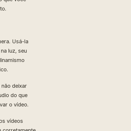
to.
era. Usá-la
na luz, seu
 dinamismo
ico.
 não deixar
udio do que
avar o vídeo.
 os vídeos
m corretamente