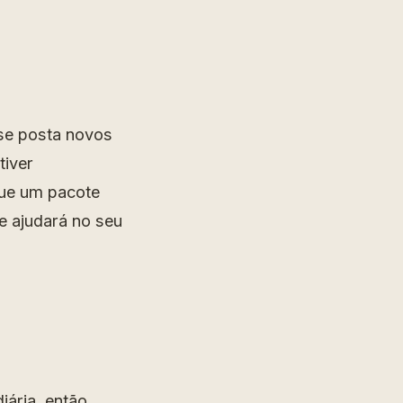
 se posta novos
tiver
que um pacote
ue ajudará no seu
ária, então