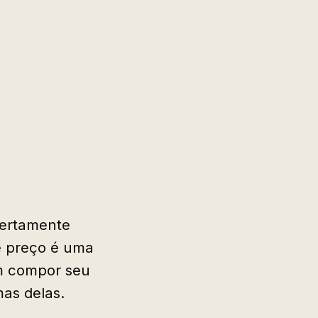
certamente
e preço é uma
em compor seu
as delas.