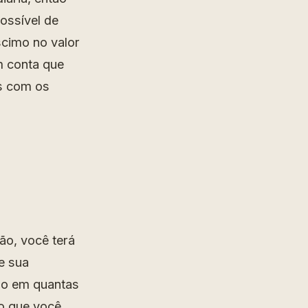
ossível de
cimo no valor
m conta que
es com os
ão, você terá
e sua
do em quantas
o que você