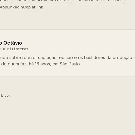
App
LinkedIn
Copiar link
o Octávio
e 8 Milímetros
údo sobre roteiro, captação, edição e os bastidores da produção 
o de quem faz, há 16 anos, em São Paulo.
 blog