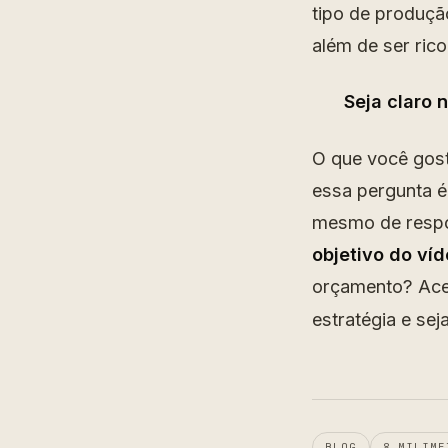
tipo de produção
além de ser ric
Seja claro 
O que você gost
essa pergunta é
mesmo de respon
objetivo do ví
orçamento? Ac
estratégia e sej
BLOG
8 MILIME