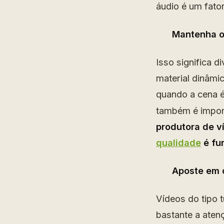
áudio é um fato
Mantenha o
Isso significa d
material dinâmi
quando a cena é
também é import
produtora de v
qualidade
é fu
Aposte em c
Vídeos do tipo 
bastante a aten