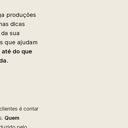
ega produções
mas dicas
 da sua
as que ajudam
 até do que
da
.
lientes é contar
s.
Quem
duzido pelo