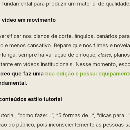
r fundamental para produzir um material de qualidade
 vídeo em movimento
iversificar nos planos de corte, ângulos, cenários para
co e menos cansativo. Repare que nos filmes e nove
 longa, sempre há variação de enfoque,
, planos
closes
ante em vídeos institucionais. Nesse momento, esc
ídeo
que faz uma
boa edição e possui equipamento
ndamental.
onteúdos estilo tutorial
tutorial, “como fazer…”, “5 formas de…”, “dicas para…
ção do público, pois inconscientemente as pessoas 