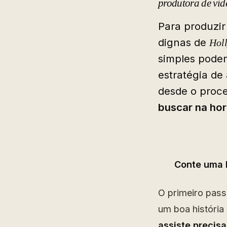
produtora de víd
Para produzir
dignas de
Hol
simples podem
estratégia de
desde o proc
buscar na hor
Conte uma b
O primeiro pass
um boa história 
assiste precis