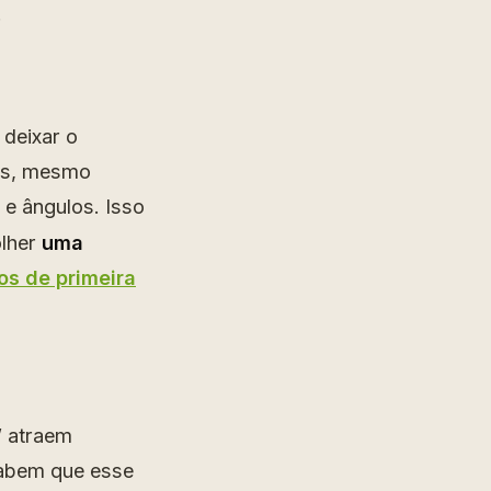
.
 deixar o
las, mesmo
 e ângulos. Isso
olher
uma
s de primeira
” atraem
sabem que esse