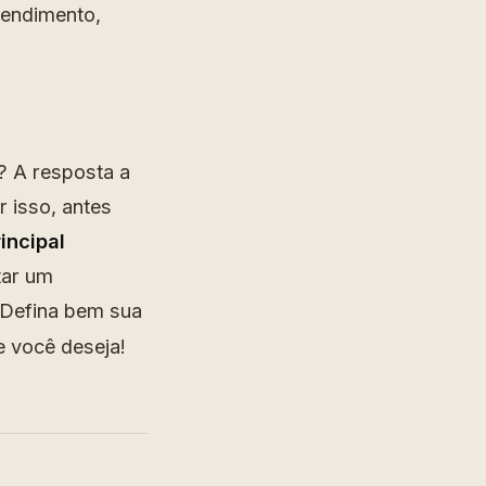
ntendimento,
? A resposta a
 isso, antes
rincipal
tar um
 Defina bem sua
e você deseja!