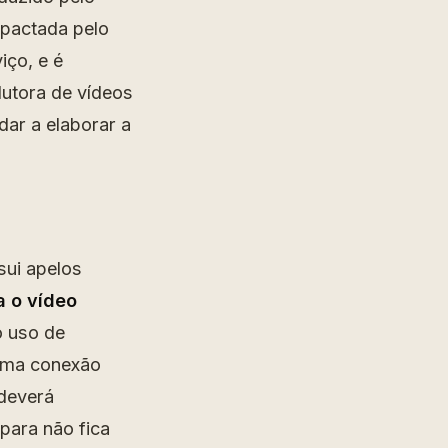
mpactada pelo
iço, e é
dutora de vídeos
dar a elaborar a
sui apelos
a o vídeo
o uso de
 uma conexão
 deverá
para não fica