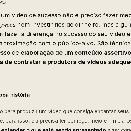
eos
 um vídeo de sucesso não é preciso fazer m
nem investir rios de dinheiro, mas algu
lywood
 fazer a diferença no sucesso do seu vídeo e
 aproximação com o público-alvo. São técnic
esso de
elaboração de um conteúdo assertivo
a de contratar a
produtora de vídeos
adequa
oa história
o para produzir um vídeo que consiga encantar seus c
e, para isso, ela precisa ter começo, meio e fim claro
a entender o que está sendo apresentado
e ser con