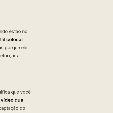
ndo estão no
tal
colocar
s porque ele
reforçar a
ifica que você
 vídeo
que
 captação do