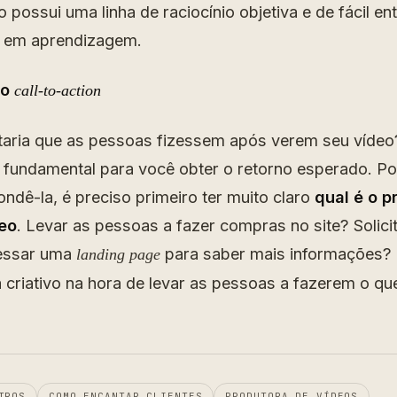
 possui uma linha de raciocínio objetiva e de fácil e
o em aprendizagem.
no
call-to-action
aria que as pessoas fizessem após verem seu vídeo
 fundamental para você obter o retorno esperado. Por
dê-la, é preciso primeiro ter muito claro
qual é o p
deo
. Levar as pessoas a fazer compras no site? Solici
essar uma
para saber mais informações?
landing page
a criativo na hora de levar as pessoas a fazerem o qu
TROS
COMO ENCANTAR CLIENTES
PRODUTORA DE VÍDEOS