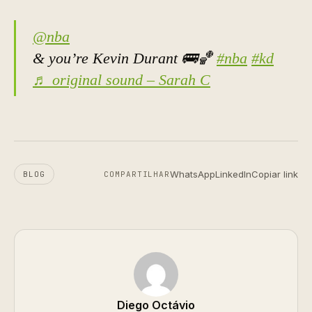
@nba
& you’re Kevin Durant 🚌🏀
#nba
#kd
♬ original sound – Sarah C
WhatsApp
LinkedIn
Copiar link
BLOG
COMPARTILHAR
Diego Octávio