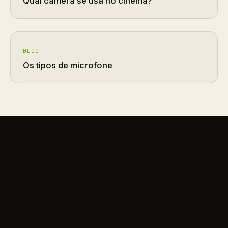
Qual câmera se usa no cinema?
BLOG
Os tipos de microfone