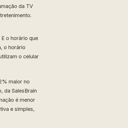
ramação da TV
tretenimento.
E o horário que
, o horário
tilizam o celular
82% maior no
, da SalesBrain
rmação é menor
tiva e simples,