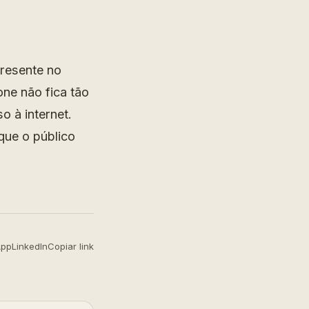
resente no
ne não fica tão
o à internet.
que o público
App
LinkedIn
Copiar link