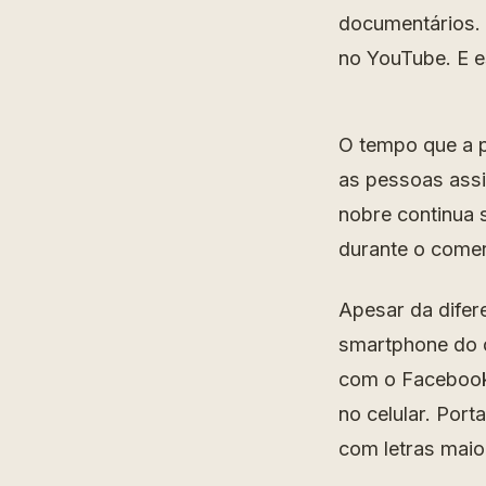
documentários.
no YouTube. E 
O tempo que a p
as pessoas assi
nobre continua s
durante o comer
Apesar da difer
smartphone do q
com o Facebook,
no celular. Port
com letras maio