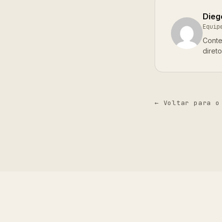
Dieg
Equip
Conte
diret
← Voltar para o