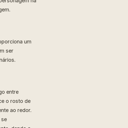
o personagem na
agem.
oporciona um
am ser
nários.
go entre
ce o rosto de
nte ao redor.
 se