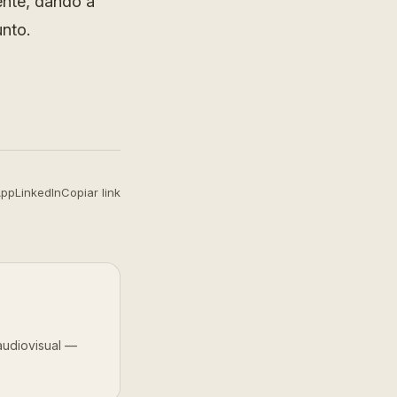
nte, dando a
nto.
App
LinkedIn
Copiar link
audiovisual —