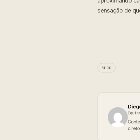
aproximando cad
sensação de que
BLOG
Dieg
Equip
Conte
diret