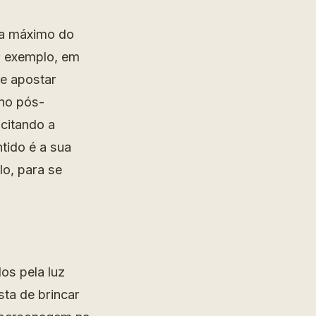
oa máximo do
or exemplo, em
de apostar
 no pós-
ncitando a
tido é a sua
lo, para se
os pela luz
sta de brincar