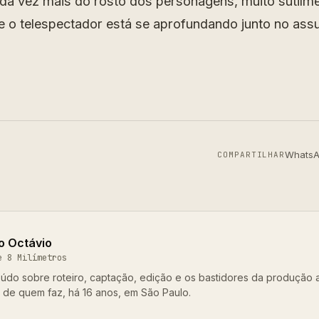
a vez mais do rosto dos personagens, muito sutilme
 o telespectador está se aprofundando junto no assu
Whats
COMPARTILHAR
o Octávio
e 8 Milímetros
údo sobre roteiro, captação, edição e os bastidores da produção 
o de quem faz, há 16 anos, em São Paulo.