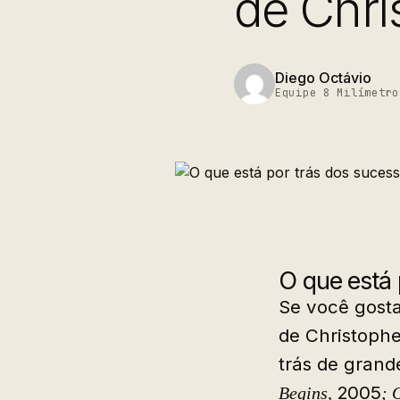
de Chri
Diego Octávio
Equipe 8 Milímetro
O que está 
Se você gosta
de Christophe
trás de grand
2005
Begins,
;
O