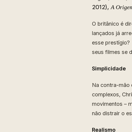
2012),
A Orig
O britânico é di
lançados já arr
esse prestígio?
seus filmes se 
Simplicidade
Na contra-mão d
complexos, Chri
movimentos – mí
não distrair o e
Realismo