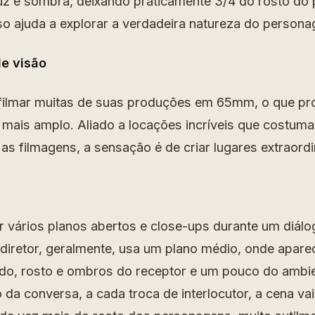
uz e sombra, deixando praticamente 3/4 do rosto d
so ajuda a explorar a verdadeira natureza do person
e visão
filmar muitas de suas produções em 65mm, o que pr
mais amplo. Aliado a locações incríveis que costum
as filmagens, a sensação é de criar lugares extraordi
ar vários planos abertos e close-ups durante um diálo
diretor, geralmente, usa um plano médio, onde apare
do, rosto e ombros do receptor e um pouco do ambie
da conversa, a cada troca de interlocutor, a cena vai