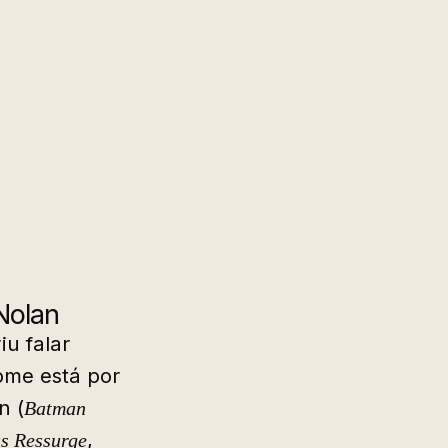
Nolan
u falar
ome está por
n (
Batman
,
as Ressurge