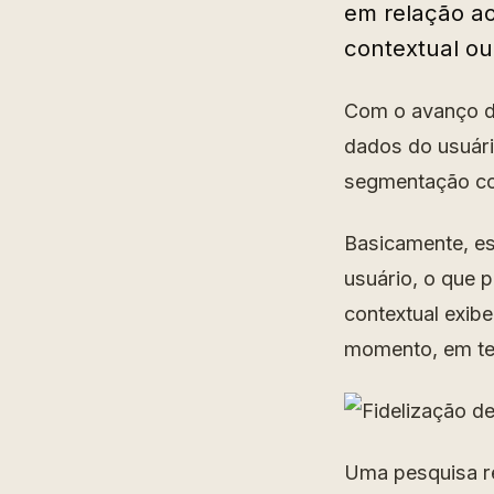
em relação ao
contextual o
Com o avanço da
dados do usuári
segmentação com
Basicamente, es
usuário, o que 
contextual exib
momento, em tem
Uma pesquisa re