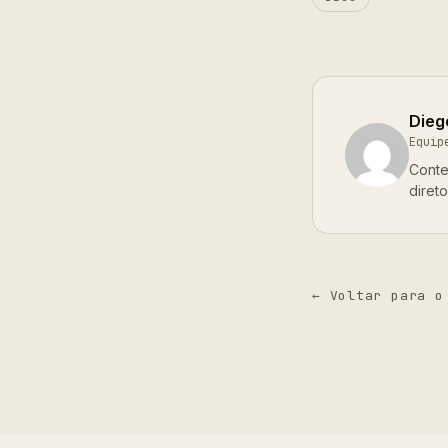
Dieg
Equip
Conte
diret
← Voltar para o