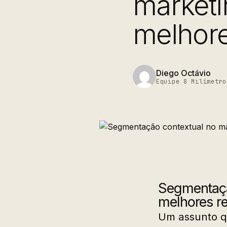
marketi
melhore
Diego Octávio
Equipe 8 Milímetro
Segmentação
melhores r
Um assunto qu