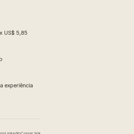
x US$ 5,85
o
a experiência
App
LinkedIn
Copiar link