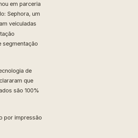
hou em parceria
do: Sephora, um
ram veiculadas
tação
de segmentação
tecnologia de
eclararam que
ltados são 100%
o por impressão