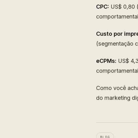
CPC:
US$ 0,80 (
comportamental
Custo por impr
(segmentação c
eCPMs:
US$ 4,3
comportamental
Como você acha 
do marketing di
BLOG