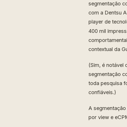
segmentação con
com a Dentsu Ae
player de tecnol
400 mil impres
comportamental,
contextual da 
(Sim, é notável 
segmentação con
toda pesquisa f
confiáveis.)
A segmentação 
por view e eCP