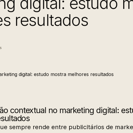
ng digital: estudo 
s resultados
s
 contextual no marketing digital: es
esultados
e sempre rende entre publicitários de market