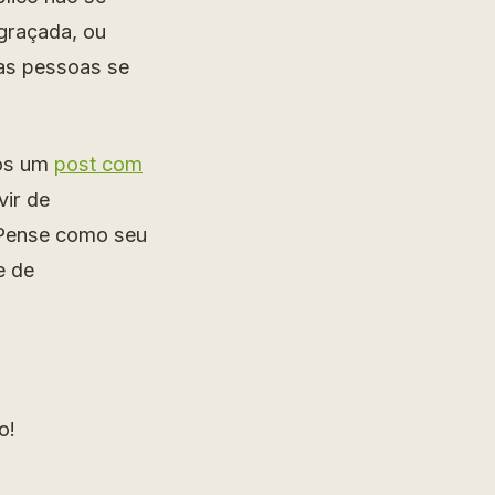
ngraçada, ou
 as pessoas se
mos um
post com
ir de
 Pense como seu
e de
o!