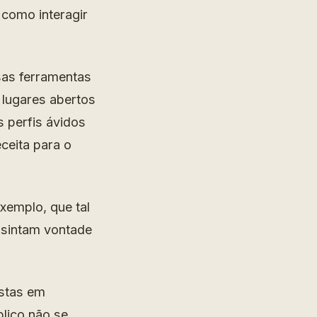
 como interagir
sas ferramentas
 lugares abertos
 perfis ávidos
ceita para o
xemplo, que tal
 sintam vontade
istas em
blico não se