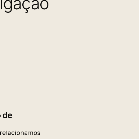
ulgação
o de
 relacionamos