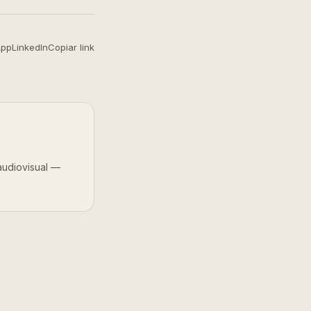
App
LinkedIn
Copiar link
audiovisual —