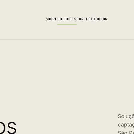
SOBRE
SOLUÇÕES
PORTFÓLIO
BLOG
os
Soluçõ
captaç
São Pa