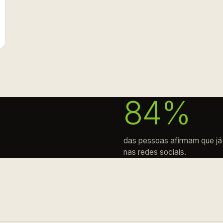
84%
das pessoas afirmam que já
nas redes sociais.