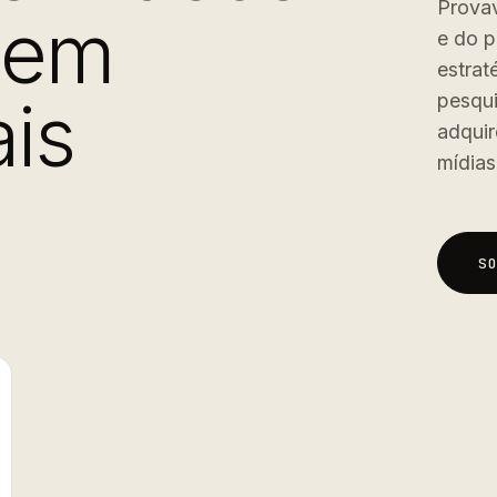
Provav
 em
e do p
estrat
is
pesqu
adquir
mídias
S
S