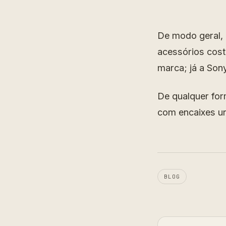
De modo geral,
acessórios cos
marca; já a Son
De qualquer for
com encaixes un
BLOG