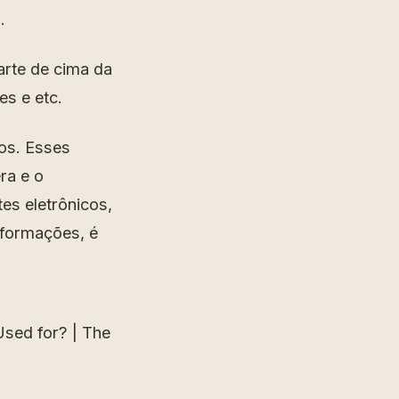
.
arte de cima da
es e etc.
os. Esses
ra e o
es eletrônicos,
nformações, é