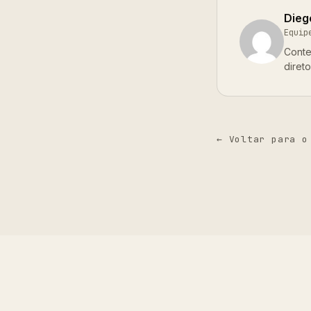
Dieg
Equip
Conte
diret
← Voltar para o