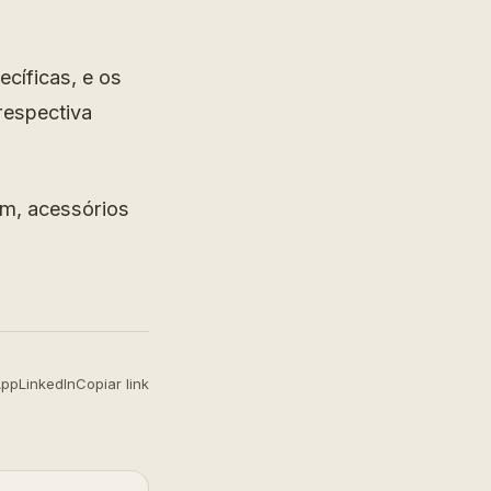
íficas, e os
respectiva
ém, acessórios
App
LinkedIn
Copiar link