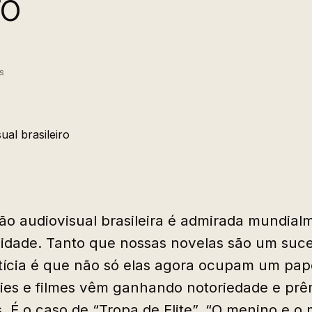
ro
s
o audiovisual brasileira é admirada mundial
dade. Tanto que nossas novelas são um suces
tícia é que não só elas agora ocupam um pap
ies e filmes vêm ganhando notoriedade e prê
s. É o caso de “Tropa de Elite”, “O menino e o