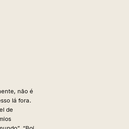
mente, não é
so lá fora.
el de
mios
 mundo”, “Boi