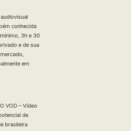
audiovisual
bém conhecida
 mínimo, 3h e 30
privado e de sua
o mercado,
ipalmente em
. O VOD – Vídeo
otencial de
e brasileira