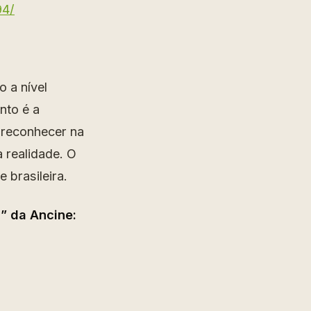
94/
o a nível
nto é a
e reconhecer na
a realidade. O
 brasileira.
l” da Ancine: