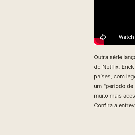
Outra série la
do Netflix, Eric
países, com le
um “período de 
muito mais aces
Confira a entre