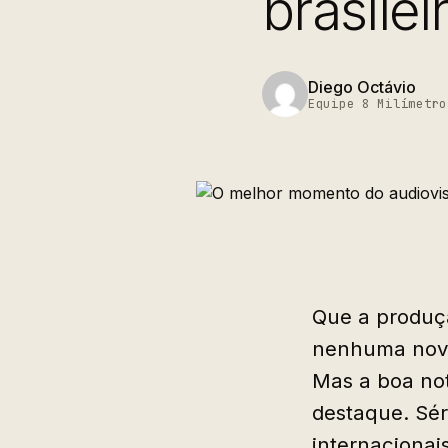
brasilei
Diego Octávio
Equipe 8 Milímetro
Que a produçã
nenhuma novi
Mas a boa no
destaque. Sér
internacionai