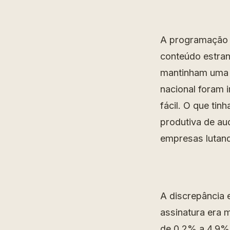
A programação d
conteúdo estran
mantinham uma p
nacional foram 
fácil. O que tin
produtiva de a
empresas lutand
A discrepância e
assinatura era 
de 0,2% a 4,9% 