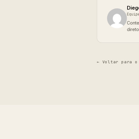
Dieg
Equip
Conte
diret
← Voltar para o