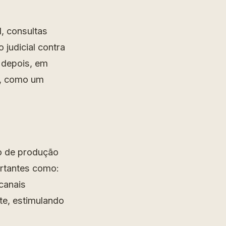
, consultas
 judicial contra
o depois, em
e, como um
do de produção
ortantes como:
canais
te, estimulando