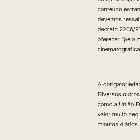
conteúdo estran
devemos ressalt
decreto 2206/97
oferecer “pelo
cinematográfica
A obrigatorieda
Diversos outros
como a União Eur
valor muito peq
minutos diários.