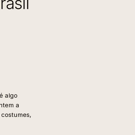
asil
é algo
antem a
 costumes,