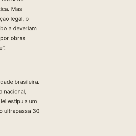
tica. Mas
ão legal, o
abo a deveriam
 por obras
e”.
dade brasileira.
 nacional,
lei estipula um
o ultrapassa 30