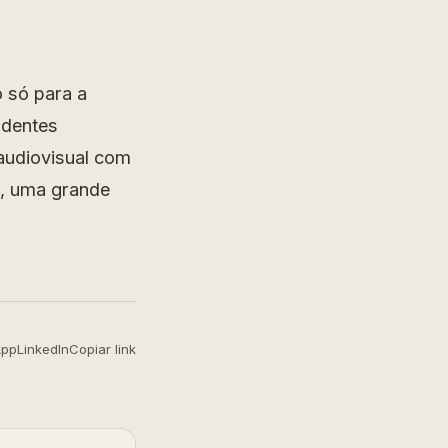
 só para a
ndentes
audiovisual com
o, uma grande
App
LinkedIn
Copiar link