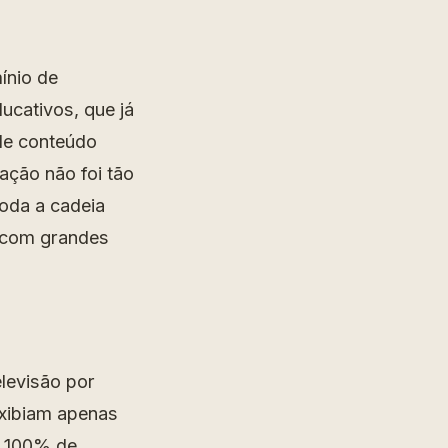
ínio de
ucativos, que já
de conteúdo
ação não foi tão
toda a cadeia
 com grandes
elevisão por
exibiam apenas
m 100% de