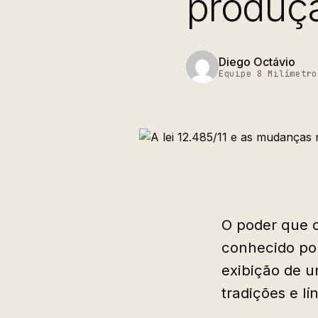
produçã
Diego Octávio
Equipe 8 Milímetro
O poder que 
conhecido por
exibição de u
tradições e l