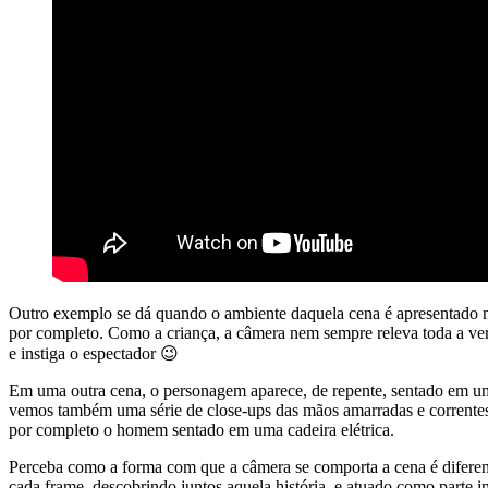
Outro exemplo se dá quando o ambiente daquela cena é apresentado n
por completo. Como a criança, a câmera nem sempre releva toda a v
e instiga o espectador 😉
Em uma outra cena, o personagem aparece, de repente, sentado em uma
vemos também uma série de close-ups das mãos amarradas e correntes
por completo o homem sentado em uma cadeira elétrica.
Perceba como a forma com que a câmera se comporta a cena é diferent
cada frame, descobrindo juntos aquela história, e atuado como parte i