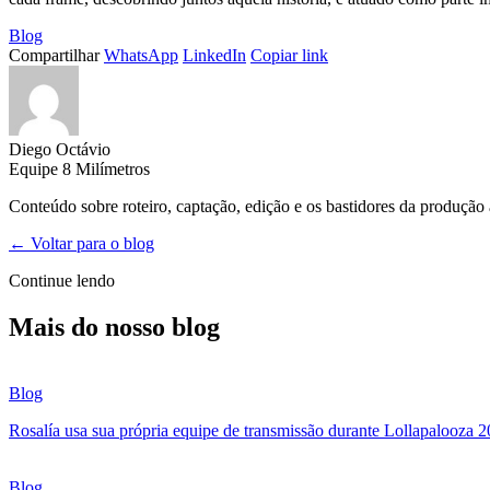
Blog
Compartilhar
WhatsApp
LinkedIn
Copiar link
Diego Octávio
Equipe 8 Milímetros
Conteúdo sobre roteiro, captação, edição e os bastidores da produção
← Voltar para o blog
Continue lendo
Mais do nosso blog
Blog
Rosalía usa sua própria equipe de transmissão durante Lollapalooza 
Blog