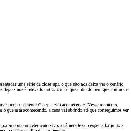
ntadas uma série de close-ups, o que não nos deixa ver o cenário
 e depois nos é relevado outro. Um truquezinho do bem que confunde
âmera tentar “entender” o que está acontecendo. Nesse momento,
 o que está acontecendo, a cena vai abrindo até que conseguimos ver
mportar como um elemento vivo, a câmera leva o espectador junto a
mento do filme a fim de surpreender.