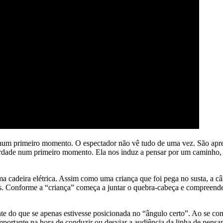
um primeiro momento. O espectador não vê tudo de uma vez. São aprese
erdade num primeiro momento. Ela nos induz a pensar por um caminho,
 cadeira elétrica. Assim como uma criança que foi pega no susta, a c
. Conforme a “criança” começa a juntar o quebra-cabeça e compreender
e do que se apenas estivesse posicionada no “ângulo certo”. Ao se co
mportante na hora de conduzir ou desviar a audiência da linha de pensa