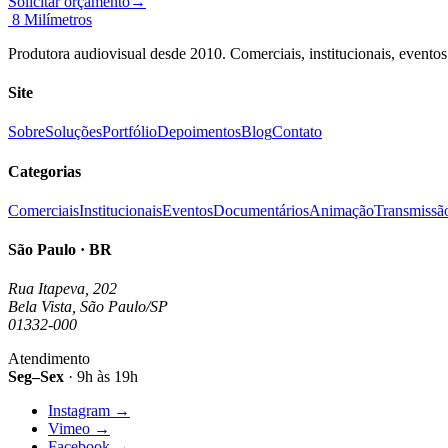
Solicitar orçamento
→
8 Milímetros
Produtora audiovisual desde 2010. Comerciais, institucionais, event
Site
Sobre
Soluções
Portfólio
Depoimentos
Blog
Contato
Categorias
Comerciais
Institucionais
Eventos
Documentários
Animação
Transmissã
São Paulo · BR
Rua Itapeva, 202
Bela Vista, São Paulo/SP
01332-000
Atendimento
Seg–Sex
· 9h às 19h
Instagram
→
Vimeo
→
Facebook
→