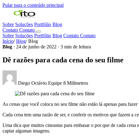
Pular para o conteúdo principal
Sobre
Soluções
Portfólio
Blog
Contato
Contato
Sobre
Soluções
Portfólio
Blog
Contato
Contato
Início
/
Blog
/
Blog
Blog
· 24 de junho de 2022 · 3 min de leitura
Dê razões para cada cena do seu filme
Diego Octávio
Equipe 8 Milímetros
As cenas que você coloca no seu filme não estão lá apenas para faze
Cada cena tem uma razão de ser, e conferir os motivos que fazem a cen
Uma dica que muitos cineastas para embasar o por que de cada cena e
captar algumas imagens.