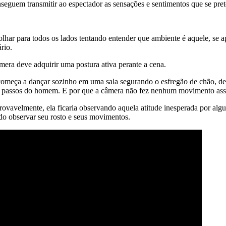
nseguem transmitir ao espectador as sensações e sentimentos que se pre
lhar para todos os lados tentando entender que ambiente é aquele, se 
rio.
âmera deve adquirir uma postura ativa perante a cena.
ça a dançar sozinho em uma sala segurando o esfregão de chão, de r
r os passos do homem. E por que a câmera não fez nenhum movimento a
rovavelmente, ela ficaria observando aquela atitude inesperada por al
ndo observar seu rosto e seus movimentos.