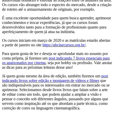
audiovisual brasileiro e estreitar as relações entre os atuantes na área.
Os cursos vão abranger todo o espectro do mercado, desde a criação
de roteiro até o armazenamento de originais, por exemplo.
É uma excelente oportunidade para quem busca aprender, aprimorar
conhecimentos e trocar experiências, já que os cursos foram
desenvolvidos tanto para a formação de profissionais quanto para
aperfeiçoamento de quem já atua na indústria.
Os cursos iniciam em março de 2020 e as matrículas estarão abertas
a partir de janeiro no site
https://abcinecursos.org.br/
.
Para quem gosta de ler e deseja se aprofundar mais no assunto por
conta própria, já fizemos um
post indicando 7 livros essenciais para
os apaixonados por cinema
, seja por hobby ou profissão. Vale anotar
as dicas para as próximas leituras desse ano!
Já quem gosta mesmo da área de edição, também fizemos um
post
indicando livros sobre edição e montagem de vídeos e filmes
que
são indispensáveis para os interessados em entrar no mercado ou se
aprimorar. Selecionamos desde livros livros que falam sobre a arte
de editar como um todo, que podem ajudar a ampliar a visão e
pensar o conceito sob diferentes ângulos, passando por alguns que
servem como inspiração até os que abordam a parte técnica, como
correção de cores ou linguagem cinematográfica.