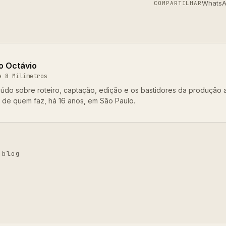
Whats
COMPARTILHAR
o Octávio
e 8 Milímetros
údo sobre roteiro, captação, edição e os bastidores da produção 
o de quem faz, há 16 anos, em São Paulo.
 blog