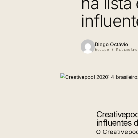
na lista
influen
Diego Octávio
Equipe 8 Milímetro
Creativepoo
influentes 
O Creativepoo