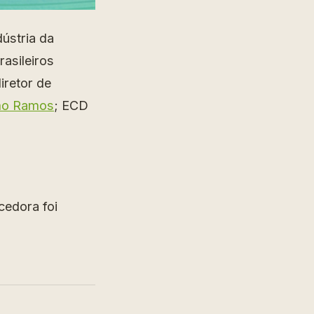
ústria da
asileiros
diretor de
mo Ramos
; ECD
cedora foi