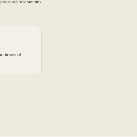
App
LinkedIn
Copiar link
audiovisual —