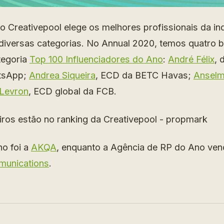
o Creativepool elege os melhores profissionais da ind
 diversas categorias. No Annual 2020, temos quatro br
tegoria
Top 100 Influenciadores do Ano
:
André Félix
, 
tsApp;
Andrea Siqueira
, ECD da BETC Havas;
Ansel
 Levron
, ECD global da FCB.
o foi a
AKQA
, enquanto a Agência de RP do Ano ven
munications
.