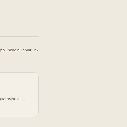
App
LinkedIn
Copiar link
audiovisual —