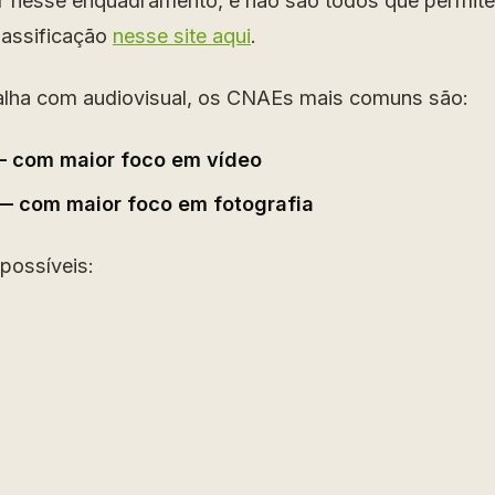
ar nesse enquadramento, e não são todos que permit
lassificação
nesse site aqui
.
alha com audiovisual, os CNAEs mais comuns são:
 com maior foco em vídeo
 com maior foco em fotografia
possíveis: