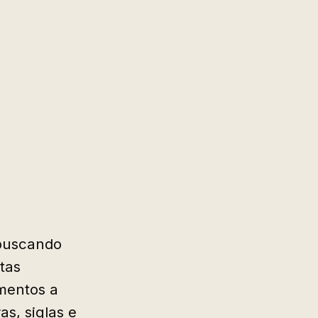
 buscando
tas
mentos a
as, siglas e