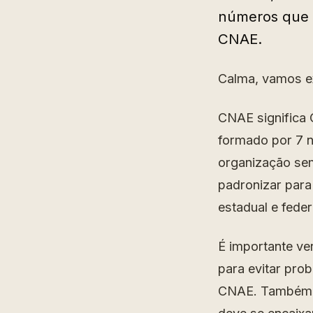
números que 
CNAE.
Calma, vamos ex
CNAE significa 
formado por 7 n
organização sem
padronizar para 
estadual e feder
É importante ve
para evitar pro
CNAE. Também é 