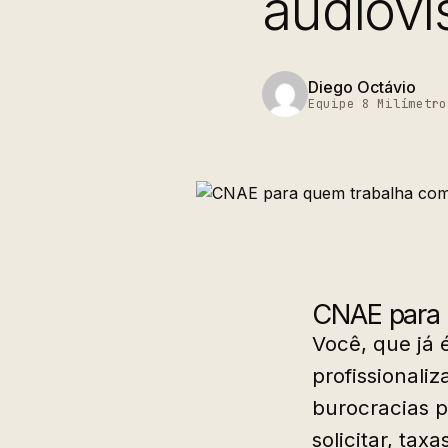
audiovi
Diego Octávio
Equipe 8 Milímetro
CNAE para 
Você, que já
profissionali
burocracias 
solicitar, tax