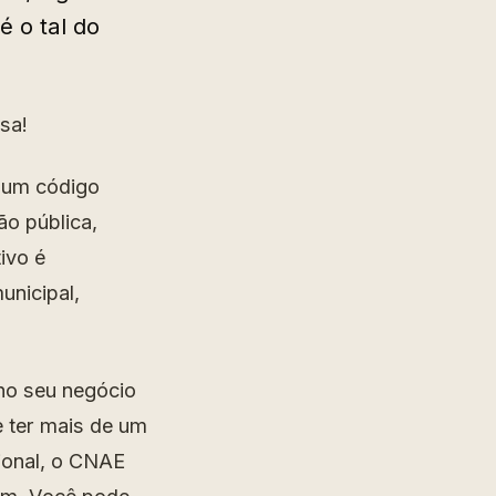
 o tal do
sa!
é um código
ão pública,
ivo é
unicipal,
 no seu negócio
e ter mais de um
ional, o CNAE