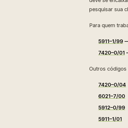
deve se encaix
pesquisar sua c
Para quem trab
5911–1/99
—
7420–0/01
—
Outros códigos 
7420–0/04
6021–7/00
5912–0/99
5911–1/01