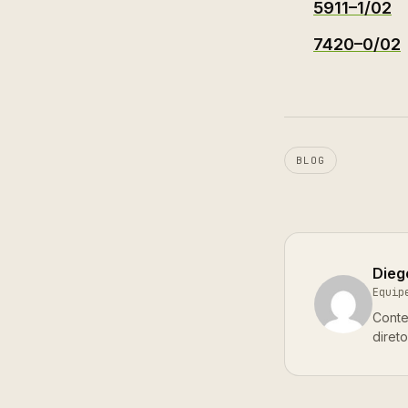
5911–1/02
7420–0/02
BLOG
Dieg
Equip
Conte
diret