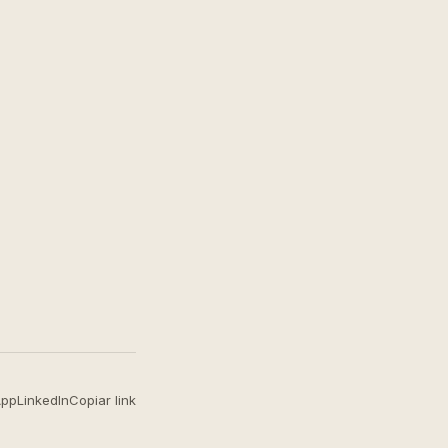
App
LinkedIn
Copiar link