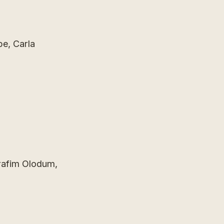
pe, Carla
erafim Olodum,