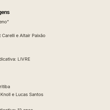
gens
eno”
 Carelli e Altair Paixão
dicativa: LIVRE
itiba
Knoll e Lucas Santos