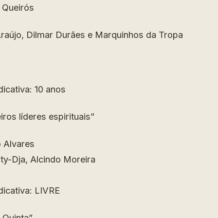
y Queirós
raújo, Dilmar Durães e Marquinhos da Tropa
dicativa: 10 anos
ros líderes espirituais”
o Alvares
ty-Dja, Alcindo Moreira
dicativa: LIVRE
a Quinta”