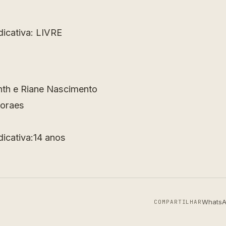
dicativa: LIVRE
inth e Riane Nascimento
Moraes
dicativa:14 anos
Whats
COMPARTILHAR