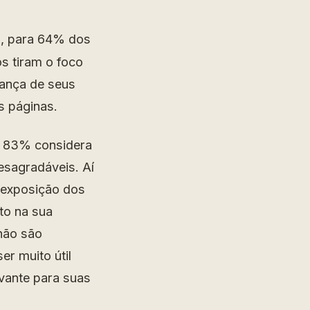
ão, para 64% dos
os tiram o foco
ança de seus
s páginas.
l, 83% considera
esagradáveis. Aí
rexposição dos
to na sua
não são
r muito útil
ante para suas