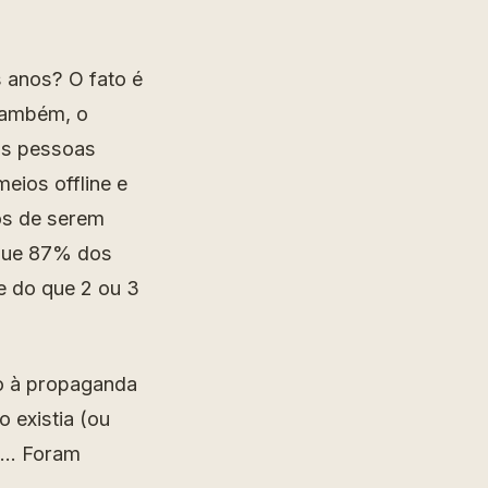
 anos? O fato é
 também, o
as pessoas
eios offline e
dos de serem
que 87% dos
e do que 2 ou 3
ão à propaganda
 existia (ou
rs… Foram