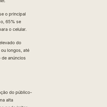
et.
e o principal
so, 65% se
ra o celular.
 elevado do
 ou longos, até
o de anúncios
nção do público-
ma alta