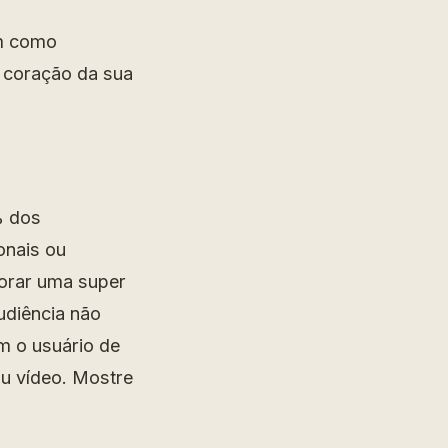
em como
o coração da sua
% dos
onais ou
borar uma super
audiência não
m o usuário de
ou vídeo. Mostre