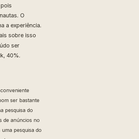
 pois
nautas. O
 a experiência.
is sobre isso
eúdo ser
ok, 40%.
nconveniente
 bom ser bastante
ma pesquisa do
s de anúncios no
om uma pesquisa do