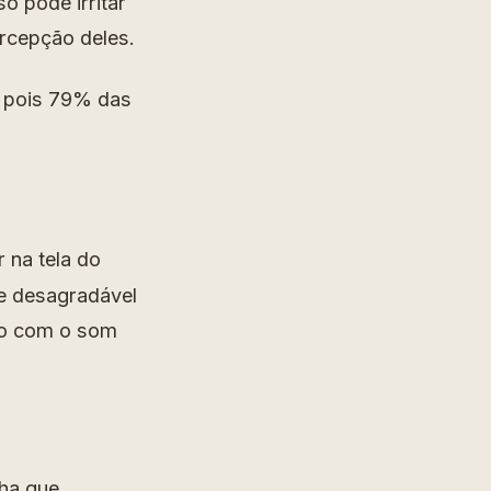
o pode irritar
rcepção deles.
, pois 79% das
 na tela do
te desagradável
ico com o som
cha que