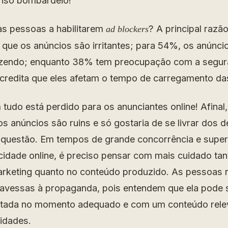
enso bombardeio!
as pessoas a habilitarem
? A principal raz
ad blockers
 que os anúncios são irritantes; para 54%, os anúnci
azendo; enquanto 38% tem preocupação com a segur
redita que eles afetam o tempo de carregamento da
tudo está perdido para os anunciantes online! Afina
s anúncios são ruins e só gostaria de se livrar dos d
 questão. Em tempos de grande concorrência e supe
icidade online, é preciso pensar com mais cuidado tan
arketing quanto no conteúdo produzido. As pessoas 
vessas à propaganda, pois entendem que ela pode se
tada no momento adequado e com um conteúdo relev
idades.