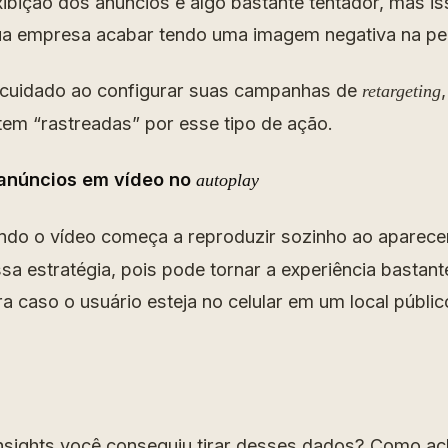
ibição dos anúncios é algo bastante tentador, mas iss
ua empresa acabar tendo uma imagem negativa na pe
o cuidado ao configurar suas campanhas de
retargeting
em “rastreadas” por esse tipo de ação.
 anúncios em vídeo no
autoplay
do o vídeo começa a reproduzir sozinho ao aparecer
ssa estratégia, pois pode tornar a experiência bastan
a caso o usuário esteja no celular em um local públ
insights você conseguiu tirar desses dados? Como a