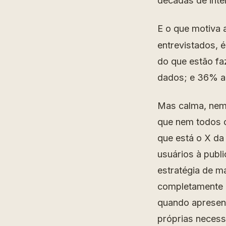
décadas de int
E o que motiva 
entrevistados, é
do que estão f
dados; e 36% ac
Mas calma, nem 
que nem todos o
que está o X da
usuários à publ
estratégia de m
completamente a
quando apresen
próprias necess