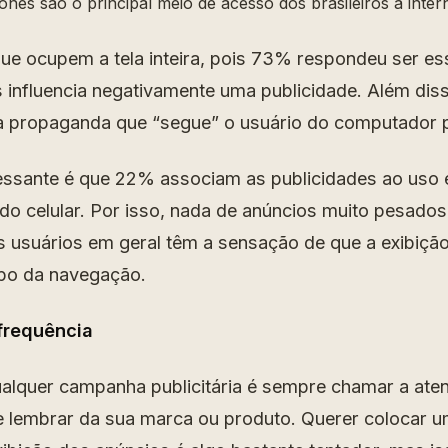
nes são o principal meio de acesso dos brasileiros à intern
que ocupem a tela inteira, pois 73% respondeu ser ess
 influencia negativamente uma publicidade. Além dis
propaganda que “segue” o usuário do computador pa
ressante é que 22% associam as publicidades ao uso
do celular. Por isso, nada de anúncios muito pesados
usuários em geral têm a sensação de que a exibiçã
po da navegação.
frequência
ualquer campanha publicitária é sempre chamar a ate
se lembrar da sua marca ou produto. Querer colocar u