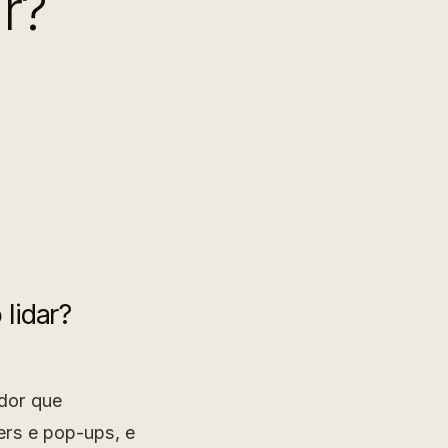
r?
lidar?
dor que
ers e pop-ups, e