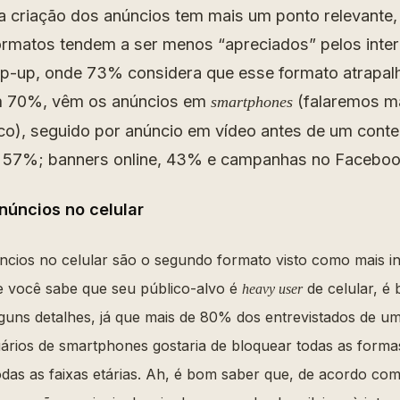
 criação dos anúncios tem mais um ponto relevante,
rmatos tendem a ser menos “apreciados” pelos inter
-up, onde 73% considera que esse formato atrapalha
m 70%, vêm os anúncios em
(falaremos ma
smartphones
co), seguido por anúncio em vídeo antes de um cont
 57%; banners online, 43% e campanhas no Facebo
úncios no celular
ncios no celular são o segundo formato visto como mais i
e você sabe que seu público-alvo é
de celular, é
heavy user
guns detalhes, já que mais de 80% dos entrevistados de u
rios de smartphones gostaria de bloquear todas as forma
todas as faixas etárias. Ah, é bom saber que, de acordo c