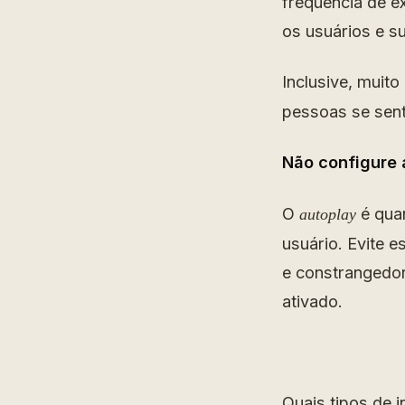
frequência de ex
os usuários e s
Inclusive, muit
pessoas se sent
Não configure
O
é quan
autoplay
usuário. Evite e
e constrangedor
ativado.
Quais tipos de 