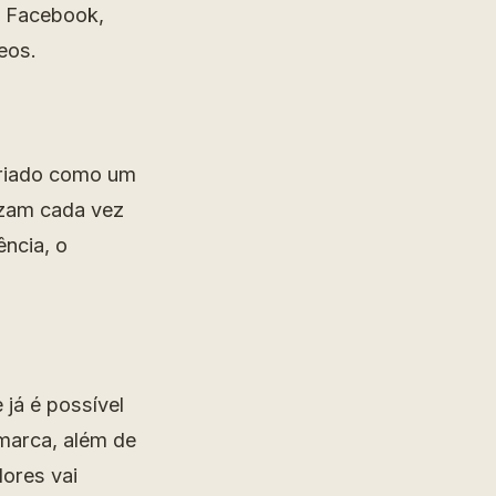
, Facebook,
eos.
criado como um
lizam cada vez
ência, o
já é possível
 marca, além de
ores vai