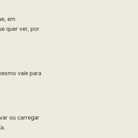
ue, em
ue quer ver, por
mesmo vale para
var ou carregar
da.