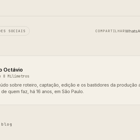
Whats
DES SOCIAIS
COMPARTILHAR
o Octávio
e 8 Milímetros
údo sobre roteiro, captação, edição e os bastidores da produção 
o de quem faz, há 16 anos, em São Paulo.
 blog