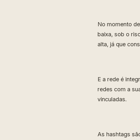
No momento de f
baixa, sob o ri
alta, já que con
E a rede é inte
redes com a sua
vinculadas.
As hashtags são