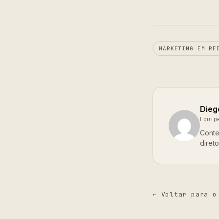
MARKETING EM RE
Dieg
Equip
Conte
diret
← Voltar para o