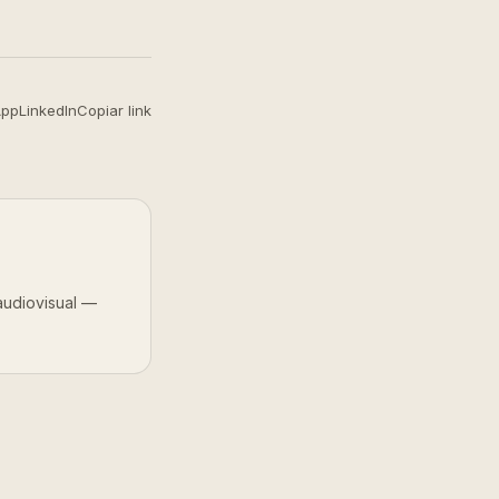
App
LinkedIn
Copiar link
audiovisual —