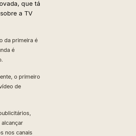
novada, que tá
sobre a TV
o da primeira é
unda é
o.
nte, o primeiro
vídeo de
blicitários,
 alcançar
s nos canais