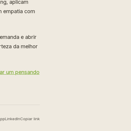
ing, aplicam
am empatia com
emanda e abrir
rteza da melhor
iar um pensando
App
LinkedIn
Copiar link