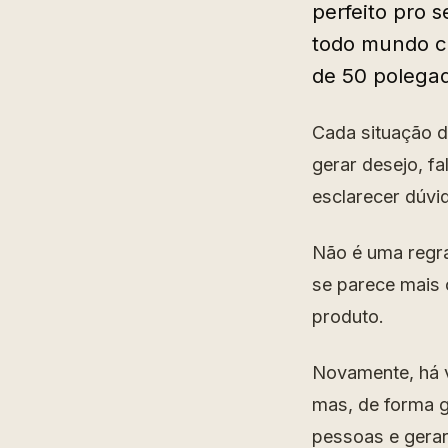
perfeito pro 
todo mundo c
de 50 polega
Cada situação d
gerar desejo, f
esclarecer dúvi
Não é uma regra
se parece mais 
produto.
Novamente, há v
mas, de forma g
pessoas e gera