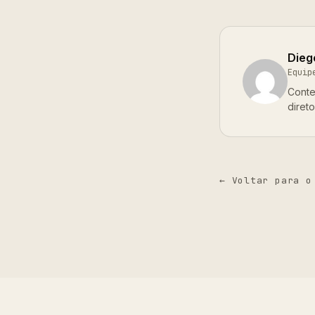
Dieg
Equip
Conte
diret
← Voltar para o