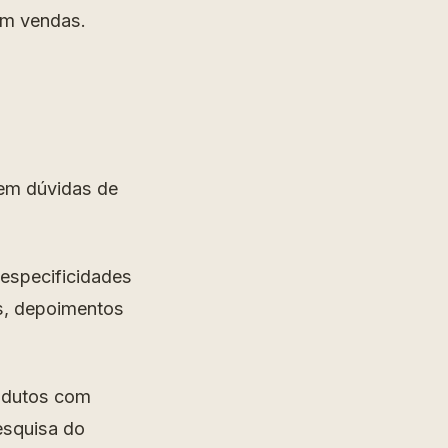
em vendas.
cem dúvidas de
 especificidades
s, depoimentos
rodutos com
esquisa do