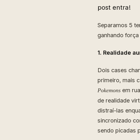
post entra!
Separamos 5 ten
ganhando força 
1. Realidade a
Dois cases cha
primeiro, mais 
em rua
Pokemons
de realidade vir
distraí-las enqu
sincronizado c
sendo picadas 