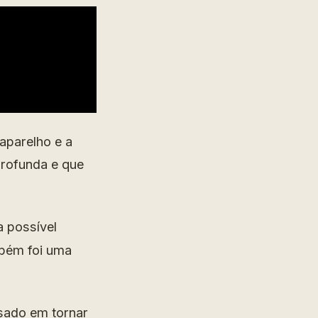
aparelho e a
profunda e que
 possível
mbém foi uma
esado em tornar