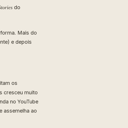
do
Stories
 forma. Mais do
ente) e depois
litam os
as cresceu muito
anda no YouTube
se assemelha ao