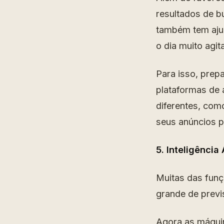
resultados de b
também tem aju
o dia muito agit
Para isso, prep
plataformas de
diferentes, com
seus anúncios 
5. Inteligência A
Muitas das fun
grande de previsi
Agora as máqui