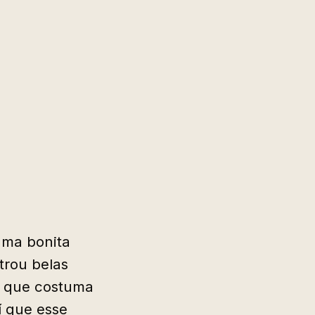
uma bonita
trou belas
a que costuma
í que esse