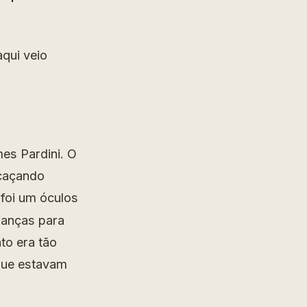
qui veio
es Pardini. O
 caçando
foi um óculos
rianças para
to era tão
que estavam