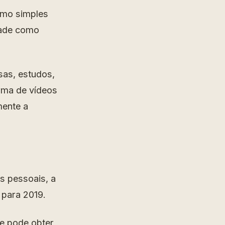
como simples
dade como
as, estudos,
rma de vídeos
mente a
s pessoais, a
para 2019.
ue pode obter