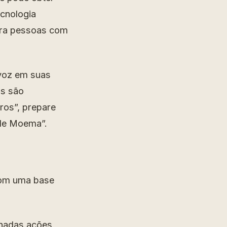
cnologia
ara pessoas com
 voz em suas
as são
ros”, prepare
 de Moema”.
com uma base
nadas ações,