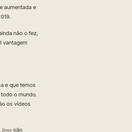
de aumentada e
2019.
ainda não o fez,
al vantagem
sa e que temos
m todo o mundo.
ão os vídeos
s
são
lives