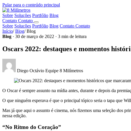
Pular para o conteúdo principal
Sobre
Soluções
Portfólio
Blog
Contato
Contato
Sobre
Soluções
Portfólio
Blog
Contato
Contato
Início
/
Blog
/
Blog
Blog
· 30 de março de 2022 · 3 min de leitura
Oscars 2022: destaques e momentos histó
Diego Octávio
Equipe 8 Milímetros
O Oscar é sempre assunto na mídia antes, durante e depois da premiaçã
O que ninguém esperava é que o principal tópico seria o tapa que Wil
Mas já que aqui o assunto é cinema, nós fizemos uma seleção dos prin
nessa edição.
“No Ritmo do Coração”