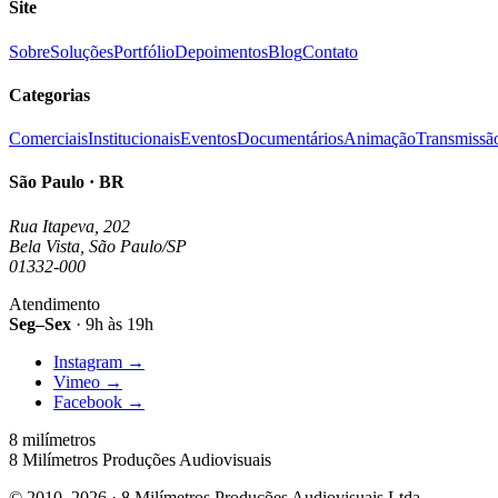
Site
Sobre
Soluções
Portfólio
Depoimentos
Blog
Contato
Categorias
Comerciais
Institucionais
Eventos
Documentários
Animação
Transmissã
São Paulo · BR
Rua Itapeva, 202
Bela Vista, São Paulo/SP
01332-000
Atendimento
Seg–Sex
· 9h às 19h
Instagram
→
Vimeo
→
Facebook
→
8 milímetros
8 Milímetros Produções Audiovisuais
© 2010–2026 · 8 Milímetros Produções Audiovisuais Ltda.