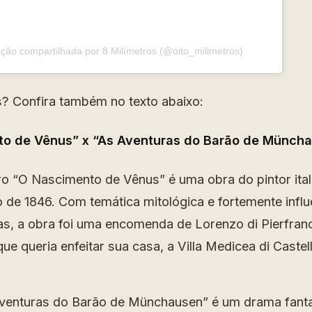
ção compartilhada por 8 Milímetros (@oito_milimetros)
? Confira também no texto abaixo:
to de Vênus” x “As Aventuras do Barão de Münch
 “O Nascimento de Vênus” é uma obra do pintor ita
do de 1846. Com temática mitológica e fortemente infl
as, a obra foi uma encomenda de Lorenzo di Pierfra
 que queria enfeitar sua casa, a Villa Medicea di Castel
Aventuras do Barão de Münchausen” é um drama fant