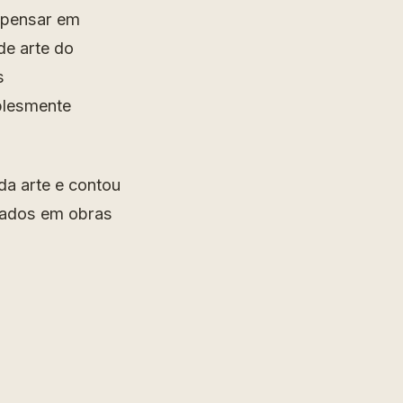
a pensar em
de arte do
s
plesmente
da arte e contou
rados em obras