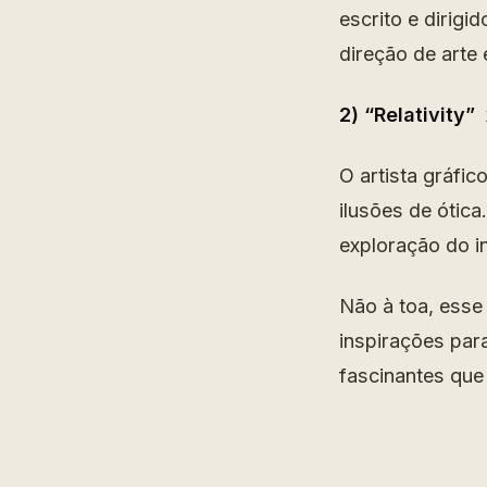
escrito e dirigi
direção de arte 
2) “Relativity”
O artista gráfi
ilusões de ótic
exploração do i
Não à toa, esse 
inspirações para
fascinantes que