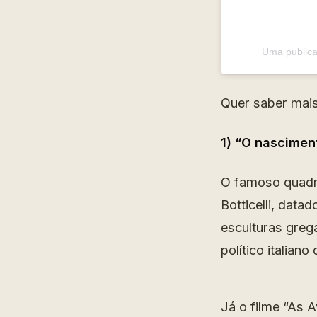
Uma publica
Quer saber mais
1) “O nascimen
O famoso quadro
Botticelli, data
esculturas greg
político italiano
Já o filme “As 