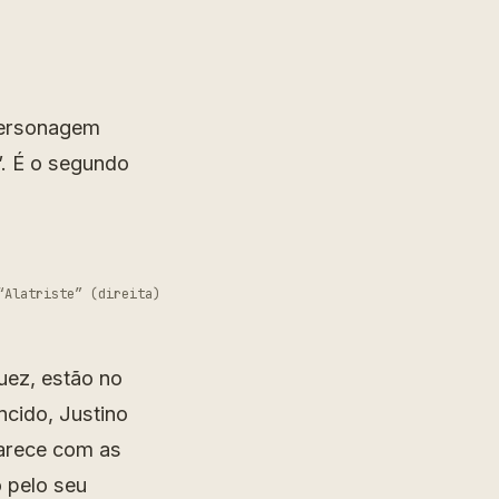
 personagem
”. É o segundo
“Alatriste” (direita)
uez, estão no
cido, Justino
parece com as
 pelo seu