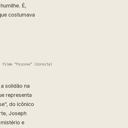
humilhe. É,
, que costumava
o filme “Psicose” (direita)
a solidão na
ue representa
e”, do icônico
rte, Joseph
mistério e