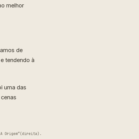
omo melhor
alamos de
 e tendendo à
foi uma das
e cenas
“A Origem”(direita).