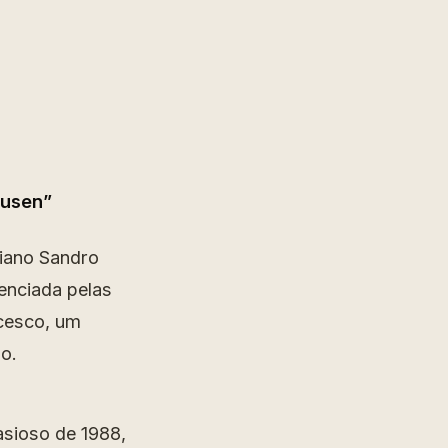
ausen”
liano Sandro
uenciada pelas
ncesco, um
lo.
asioso de 1988,