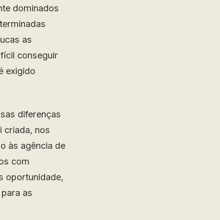
nte dominados
eterminadas
oucas as
ícil conseguir
é exigido
ssas diferenças
 criada, nos
so às agência de
tos com
s oportunidade,
 para as