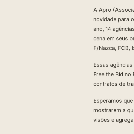
A Apro (Associa
novidade para o
ano, 14 agência
cena em seus o
F/Nazca, FCB, I
Essas agências 
Free the Bid no
contratos de tr
Esperamos que 
mostrarem a que
visões e agreg