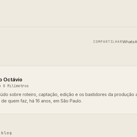
Whats
COMPARTILHAR
o Octávio
e 8 Milímetros
údo sobre roteiro, captação, edição e os bastidores da produção 
o de quem faz, há 16 anos, em São Paulo.
 blog