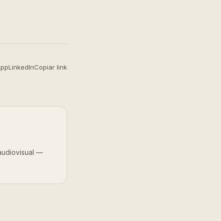
App
LinkedIn
Copiar link
audiovisual —