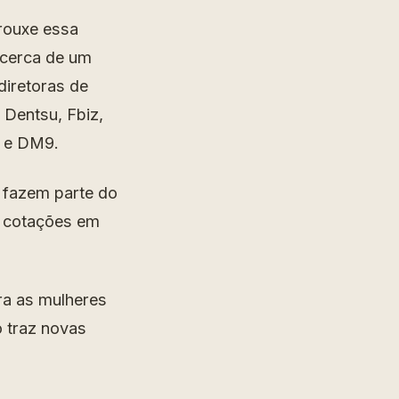
rouxe essa
 cerca de um
diretoras de
Dentsu, Fbiz,
n e DM9.
 fazem parte do
e cotações em
a as mulheres
o traz novas