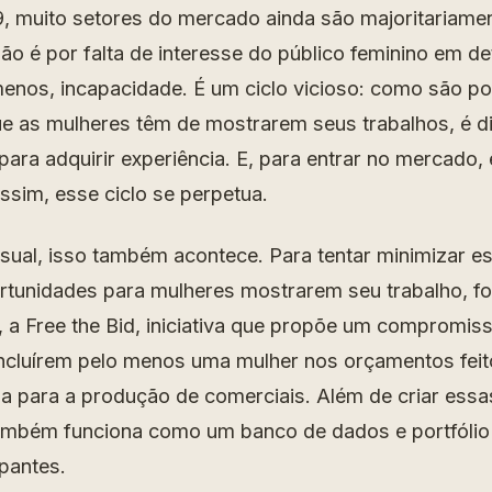
 muito setores do mercado ainda são majoritariame
ão é por falta de interesse do público feminino em d
menos, incapacidade. É um ciclo vicioso: como são p
e as mulheres têm de mostrarem seus trabalhos, é dif
para adquirir experiência. E, para entrar no mercado, 
assim, esse ciclo se perpetua.
sual, isso também acontece. Para tentar minimizar e
ortunidades para mulheres mostrarem seu trabalho, foi
 a Free the Bid, iniciativa que propõe um compromis
incluírem pelo menos uma mulher nos orçamentos fei
na para a produção de comerciais. Além de criar essa
também funciona como um banco de dados e portfólio
ipantes.