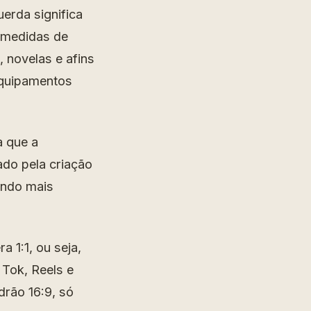
erda significa
o medidas de
, novelas e afins
equipamentos
 que a
ado pela criação
ando mais
a 1:1, ou seja,
 Tok, Reels e
drão 16:9, só