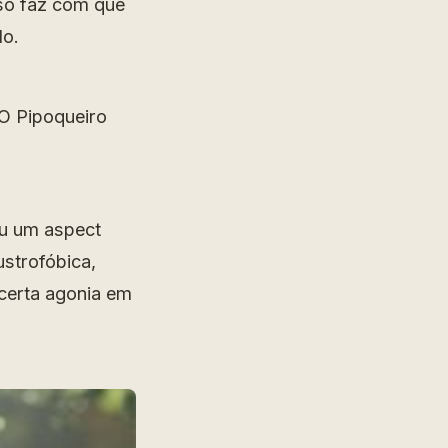
sso faz com que
do.
eu um aspect
ustrofóbica,
certa agonia em