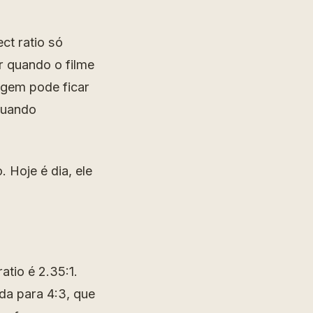
ct ratio só
r quando o filme
magem pode ficar
quando
 Hoje é dia, ele
tio é 2.35:1.
da para 4:3, que