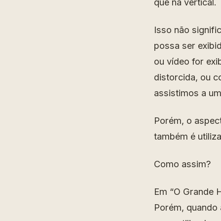
que na vertical.
Isso não signif
possa ser exibi
ou vídeo for exi
distorcida, ou 
assistimos a um
Porém, o aspect
também é utiliz
Como assim?
Em “O Grande Ho
Porém, quando a