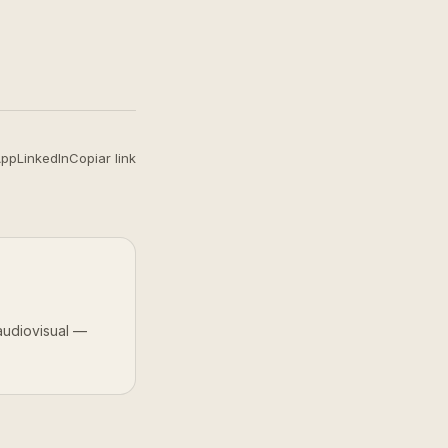
App
LinkedIn
Copiar link
audiovisual —