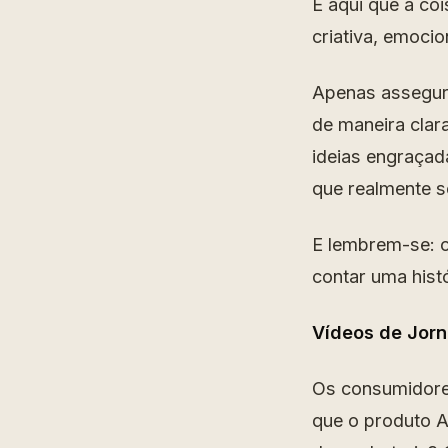
É aqui que a c
criativa, emocio
Apenas assegur
de maneira clar
ideias engraçad
que realmente 
E lembrem-se: o
contar uma hist
Vídeos de Jorn
Os consumidore
que o produto A