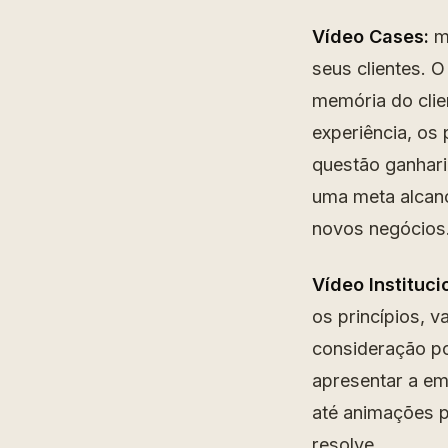
Vídeo Cases:
mu
seus clientes. 
memória do clie
experiência, os
questão ganharia
uma meta alcanç
novos negócios
Vídeo Instituci
os princípios, 
consideração po
apresentar a em
até animações p
resolve.