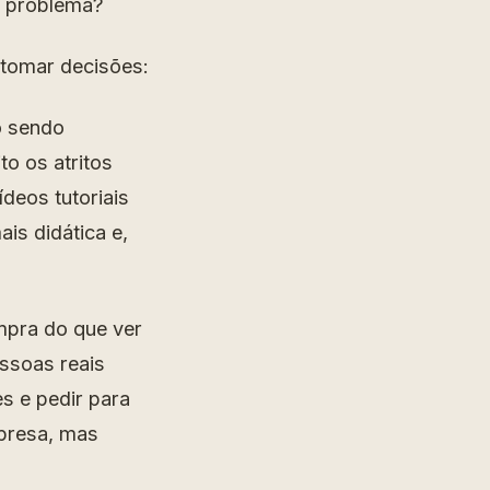
u problema?
 tomar decisões:
o sendo
o os atritos
deos tutoriais
is didática e,
mpra do que ver
ssoas reais
s e pedir para
mpresa, mas