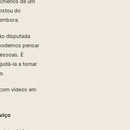
 (menos de um
ostou do
 embora.
tão disputada
o podemos pensar
pessoas. É
judá-la a tomar
s.
o com vídeos em
viço