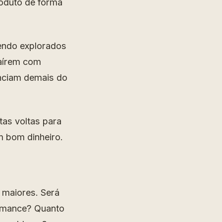
oduto de forma
endo explorados
raírem com
anciam demais do
tas voltas para
m bom dinheiro.
 maiores. Será
ormance? Quanto