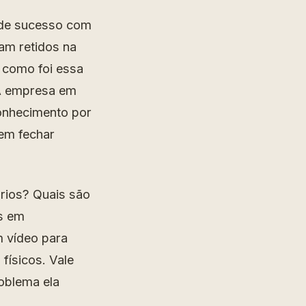
 de sucesso com
am retidos na
 como foi essa
 A empresa em
conhecimento por
 em fechar
rios? Quais são
as em
m vídeo para
físicos. Vale
oblema ela