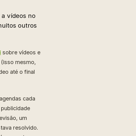
 a vídeos no
uitos outros
i
sobre vídeos e
 (isso mesmo,
deo até o final
m agendas cada
 publicidade
evisão, um
tava resolvido.