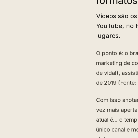
formatos
Vídeos são os
YouTube, no 
lugares.
O ponto é: o br
marketing de c
de vida!), assis
de 2019 (Fonte: 
Com isso anotad
vez mais aperta
atual é… o temp
único canal e m