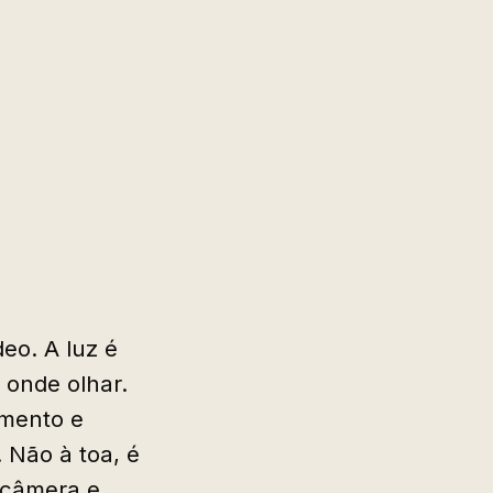
eo. A luz é
 onde olhar.
imento e
 Não à toa, é
 câmera e