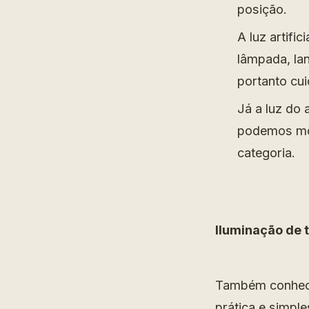
posição.
A luz artif
lâmpada, lan
portanto cu
Já a luz do a
podemos mod
categoria.
Iluminação de 
Também conheci
prática e simpl