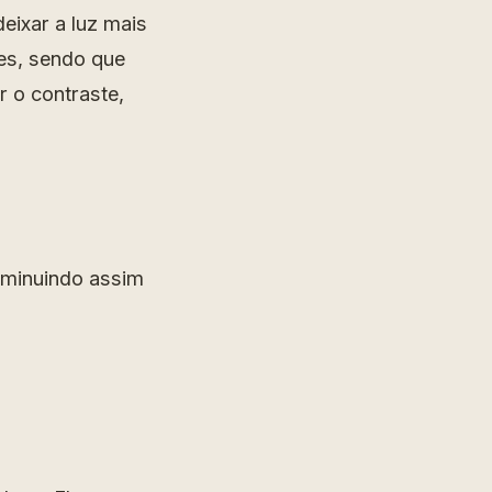
deixar a luz mais
res, sendo que
r o contraste,
 diminuindo assim