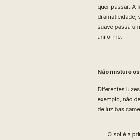
quer passar. A 
dramaticidade, 
suave passa uma
uniforme.
Não misture os 
Diferentes luzes
exemplo, não de
de luz basicamen
O sol é a pr