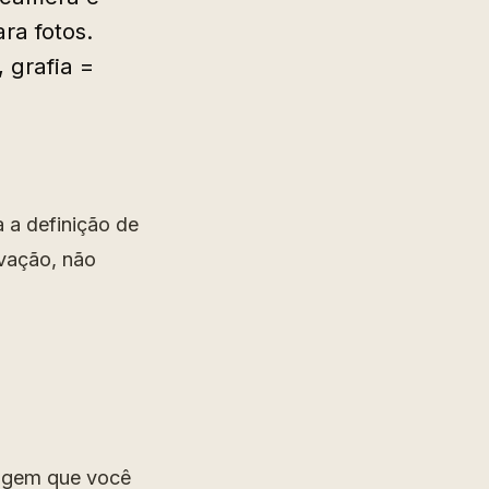
ra fotos.
 grafia =
a a definição de
avação, não
sagem que você