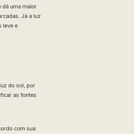
 e dá uma maior
rcadas. Já a luz
 leve e
uz do sol, por
icar as fontes
 acordo com sua