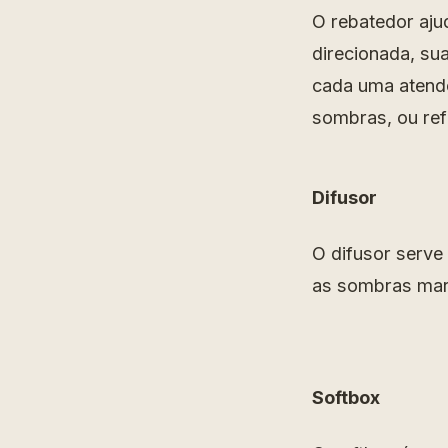
O rebatedor ajuda
direcionada, su
cada uma atende 
sombras, ou ref
Difusor
O difusor serve 
as sombras mar
Softbox