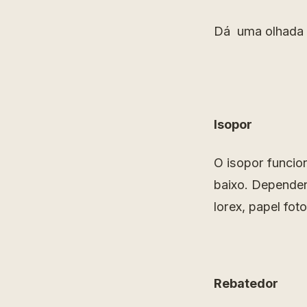
Dá uma olhada 
Isopor
O isopor funcio
baixo. Depende
lorex, papel fot
Rebatedor