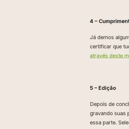
4 – Cumpriment
Já demos alguma
certificar que t
através deste 
5 – Edição
Depois de concl
gravando suas pr
essa parte. Sel