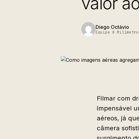
valor a
Diego Octávio
Equipe 8 Milímetro
Filmar com dr
impensável u
aéreos, já qu
câmera sofist
surgimento d