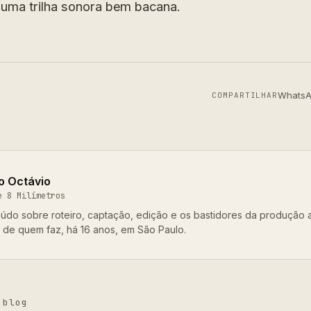
 uma trilha sonora bem bacana.
Whats
COMPARTILHAR
o Octávio
e 8 Milímetros
údo sobre roteiro, captação, edição e os bastidores da produção 
o de quem faz, há 16 anos, em São Paulo.
 blog