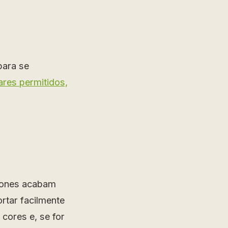
para se
ares permitidos,
drones acabam
ortar facilmente
cores e, se for