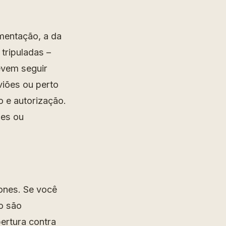
mentação, a da
tripuladas –
evem seguir
viões ou perto
 e autorização.
ões ou
ones. Se você
to são
ertura contra