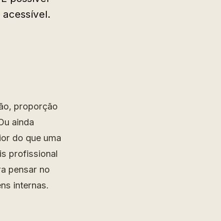
acessível.
ão, proporção
Ou ainda
ior do que uma
s profissional
ra pensar no
s internas.