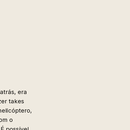
trás, era
er takes
helicóptero,
com o
É possível