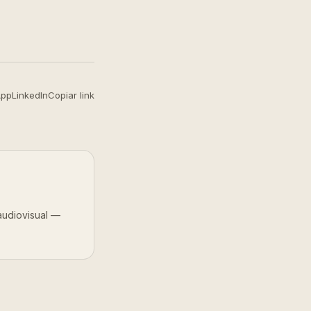
App
LinkedIn
Copiar link
audiovisual —