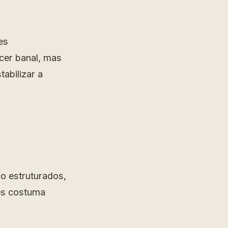
es
ecer banal, mas
abilizar a
ôo estruturados,
es costuma