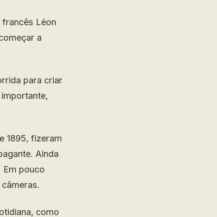
o francês Léon
 começar a
rida para criar
 importante,
e 1895, fizeram
 pagante. Ainda
o. Em pouco
 câmeras.
cotidiana, como