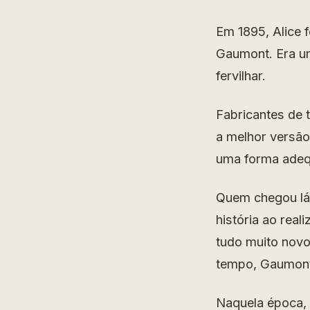
Em 1895, Alice 
Gaumont. Era um
fervilhar.
Fabricantes de 
a melhor versão
uma forma adequ
Quem chegou lá 
história ao real
tudo muito novo
tempo, Gaumont
Naquela época, o