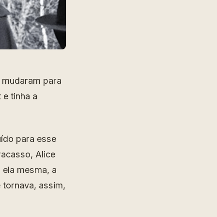
e mudaram para
e tinha a
uído para esse
racasso, Alice
 ela mesma, a
 tornava, assim,