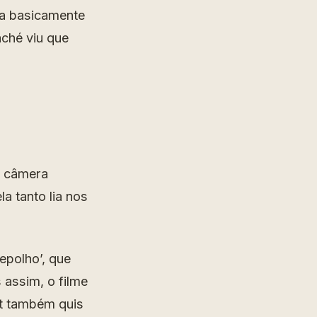
ra basicamente
ché viu que
a câmera
a tanto lia nos
epolho’, que
 assim, o filme
t também quis