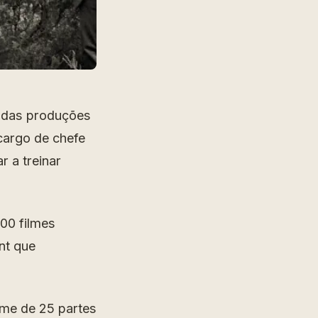
o das produções
cargo de chefe
r a treinar
100 filmes
nt que
lme de 25 partes